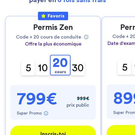
payer en
6 fois sans frais
Favoris
Permis Zen
Per
Code +
2
Code +
20
cours de conduite
Date d'exam
Offre la plus économique
20
5
5
10
30
cours
89
799€
999€
prix public
Super Pro
Super Promo
Inscris-toi