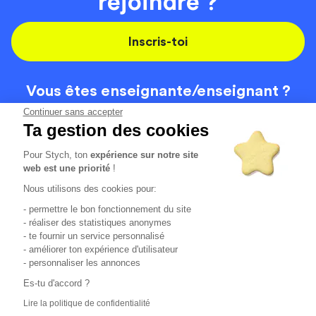
rejoindre ?
Inscris-toi
Vous êtes enseignante/
enseignant ?
On recrute
Continuer sans accepter
Ta gestion des cookies
Pour Stych, ton
expérience sur notre site
Code de la route
Contact
web est une priorité
!
Permis de conduire
Recrutement
Nous utilisons des cookies pour:
Permis CPF
CGV
- permettre le bon fonctionnement du site
Localisation
Mentions légales
- réaliser des statistiques anonymes
- te fournir un service personnalisé
- améliorer ton expérience d'utilisateur
Tous les avis clients
4.6/5 (51125 avis publiés)
- personnaliser les annonces
*selon étude interne disponible sur
https://www.stych.fr/etude
Es-tu d'accord ?
Comment sont calculés nos taux de réussite ?
Lire la politique de confidentialité
Nos taux de réussite sont calculés sur tous les élèves ayant