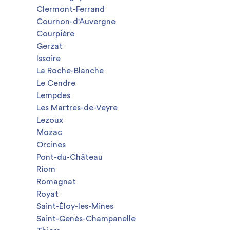
Clermont-Ferrand
Cournon-d'Auvergne
Courpière
Gerzat
Issoire
La Roche-Blanche
Le Cendre
Lempdes
Les Martres-de-Veyre
Lezoux
Mozac
Orcines
Pont-du-Château
Riom
Romagnat
Royat
Saint-Éloy-les-Mines
Saint-Genès-Champanelle