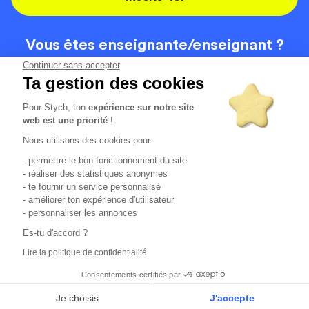
Vous êtes enseignante/
enseignant ?
On recrute
Continuer sans accepter
Ta gestion des cookies
Pour Stych, ton
expérience sur notre site
Code de la route
Contact
web est une priorité
!
Permis de conduire
Recrutement
Nous utilisons des cookies pour:
Permis CPF
CGV
- permettre le bon fonctionnement du site
Localisation
Mentions légales
- réaliser des statistiques anonymes
- te fournir un service personnalisé
- améliorer ton expérience d'utilisateur
Tous les avis clients
4.6/5 (51148 avis publiés)
- personnaliser les annonces
*selon étude interne disponible sur
https://www.stych.fr/etude
Es-tu d'accord ?
Comment sont calculés nos taux de réussite ?
Lire la politique de confidentialité
Nos taux de réussite sont calculés sur tous les élèves ayant
passé leur examen une ou deux fois au cours des 12 derniers
Consentements certifiés par
mois.
Je choisis
J'accepte