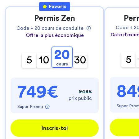
Favoris
Permis Zen
Per
Code +
2
Code +
20
cours de conduite
Date d'exam
Offre la plus économique
20
5
5
10
30
cours
84
749€
949€
prix public
Super Pro
Super Promo
Inscris-toi