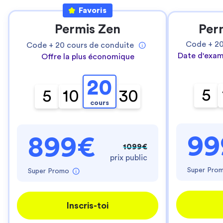
Favoris
Permis Zen
Per
Code +
2
Code +
20
cours de conduite
Date d'exam
Offre la plus économique
20
5
5
10
30
cours
99
899€
1099€
prix public
Super Pro
Super Promo
Inscris-toi