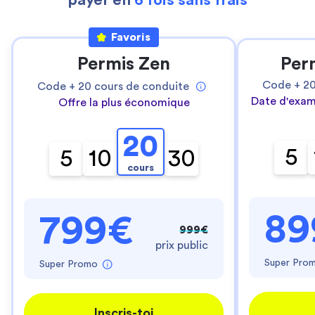
payer en
6 fois sans frais
Favoris
Permis Zen
Per
Code +
2
Code +
20
cours de conduite
Date d'exam
Offre la plus économique
20
5
5
10
30
cours
89
799€
999€
prix public
Super Pro
Super Promo
Inscris-toi