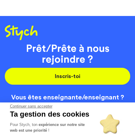
Prêt/Prête à nous
rejoindre ?
Inscris-toi
Vous êtes enseignante/
enseignant ?
On recrute
Continuer sans accepter
Ta gestion des cookies
Pour Stych, ton
expérience sur notre site
Code de la route
Contact
web est une priorité
!