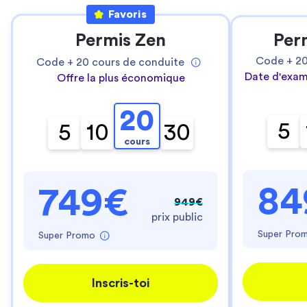
Favoris
Permis Zen
Per
Code +
2
Code +
20
cours de conduite
Date d'exam
Offre la plus économique
20
5
5
10
30
cours
84
749€
949€
prix public
Super Pro
Super Promo
Inscris-toi