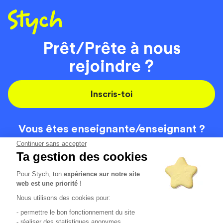
Prêt/Prête à nous
rejoindre ?
Inscris-toi
Vous êtes enseignante/
enseignant ?
On recrute
Continuer sans accepter
Ta gestion des cookies
Pour Stych, ton
expérience sur notre site
Code de la route
Contact
web est une priorité
!
Permis de conduire
Recrutement
Nous utilisons des cookies pour:
Permis CPF
CGV
- permettre le bon fonctionnement du site
Localisation
Mentions légales
- réaliser des statistiques anonymes