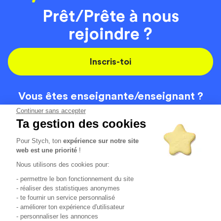
Prêt/Prête à nous
rejoindre ?
Inscris-toi
Vous êtes enseignante/
enseignant ?
On recrute
Continuer sans accepter
Ta gestion des cookies
Pour Stych, ton
expérience sur notre site
Code de la route
Contact
web est une priorité
!
Permis de conduire
Recrutement
Nous utilisons des cookies pour:
Permis CPF
CGV
- permettre le bon fonctionnement du site
Localisation
Mentions légales
- réaliser des statistiques anonymes
- te fournir un service personnalisé
- améliorer ton expérience d'utilisateur
Tous les avis clients
4.6/5 (51148 avis publiés)
- personnaliser les annonces