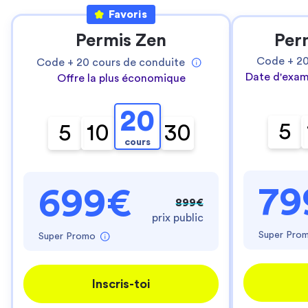
Favoris
Permis Zen
Per
Code +
2
Code +
20
cours de conduite
Date d'exam
Offre la plus économique
20
5
5
10
30
cours
79
699€
899€
prix public
Super Pro
Super Promo
Inscris-toi