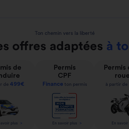
Ton chemin vers la liberté
s offres adaptées
à t
mis de
Permis
Permis
nduire
CPF
rou
499€
Finance
ir de
ton permis
à partir de
avoir plus
>
En savoir plus
>
En savoir