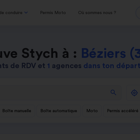
de conduire
Permis Moto
Où sommes nous ?
uve Stych à :
Béziers (
nts de RDV et
1
agences
dans ton dépar
search
Boîte manuelle
Boîte automatique
Moto
Permis accéléré