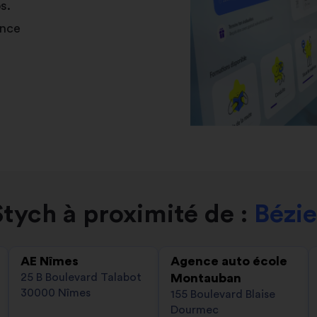
s.
ance
tych à proximité de :
Bézie
AE Nîmes
Agence auto école
25 B Boulevard Talabot
Montauban
30000 Nîmes
155 Boulevard Blaise
Dourmec