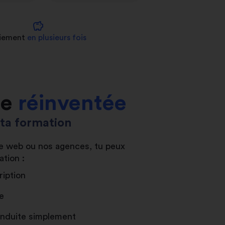
savings
iement
en plusieurs fois
le
réinventée
s ta formation
ite web ou nos agences, tu peux
ation :
ription
e
conduite simplement