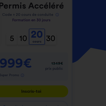
Permis Accéléré
Code +
20
cours de conduite
Formation en 30 jours
20
5
10
30
cours
nnalisez vos Options
er vos paramètres de confidentialité, en garantis
999€
1349€
prix public
Super Promo
Inscris-toi