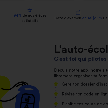
star
calendar_month
94%
de nos
élèves
Date d’examen
en 45 jours
Pa
satisfaits
L’auto-éco
C'est toi qui pilote
Depuis notre app’, notre s
librement organiser ta form
Gère ton dossier d’insc
Révise ton code en lign
Planifie tes cours de 