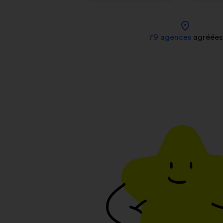
location_on
79 agences
agréées