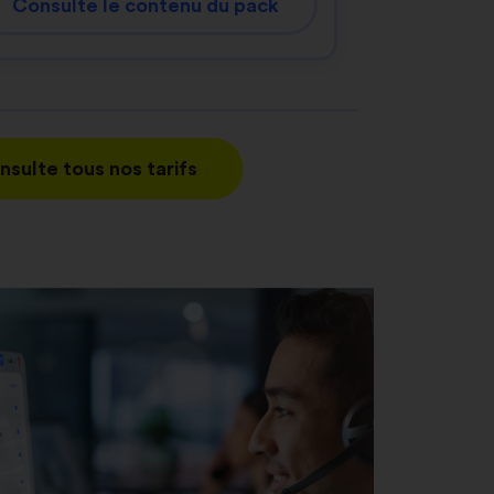
Consulte le contenu du pack
nsulte tous nos tarifs