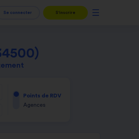
Se connecter
S'inscrire
34500)
tement
Points de RDV
Agences