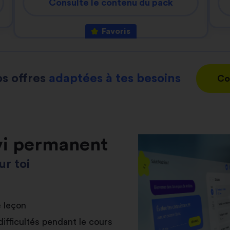
Consulte le contenu du pack
Favoris
s offres
adaptées à tes besoins
Co
vi permanent
r toi
e leçon
difficultés pendant le cours