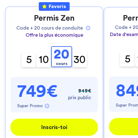
Favoris
Permis Zen
Per
Code +
2
Code +
20
cours de conduite
Date d'exam
Offre la plus économique
20
5
5
10
30
cours
84
749€
949€
prix public
Super Pro
Super Promo
Inscris-toi