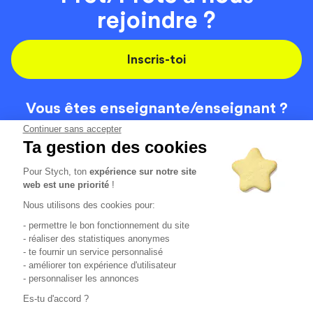
rejoindre ?
Inscris-toi
Vous êtes enseignante/
enseignant ?
On recrute
Continuer sans accepter
Ta gestion des cookies
Pour Stych, ton
expérience sur notre site
Code de la route
Contact
web est une priorité
!
Permis de conduire
Recrutement
Nous utilisons des cookies pour:
Permis CPF
CGV
- permettre le bon fonctionnement du site
Localisation
Mentions légales
- réaliser des statistiques anonymes
- te fournir un service personnalisé
- améliorer ton expérience d'utilisateur
Tous les avis clients
4.6/5 (51148 avis publiés)
- personnaliser les annonces
*selon étude interne disponible sur
https://www.stych.fr/etude
Es-tu d'accord ?
Comment sont calculés nos taux de réussite ?