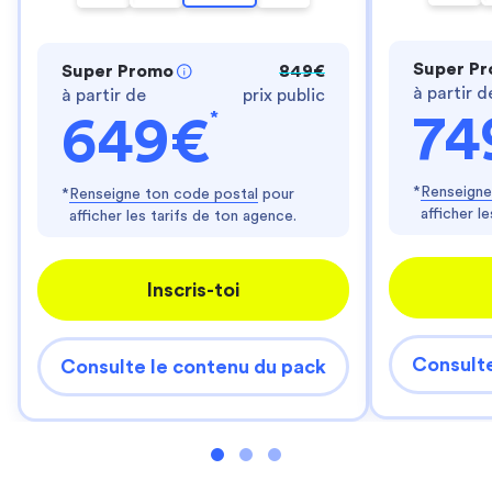
Super P
Super Promo
849€
à partir d
à partir de
prix public
*
74
649€
*
Renseigne
*
Renseigne ton code postal
pour
afficher l
afficher les tarifs de ton agence.
Inscris-toi
Consulte
Consulte le contenu du pack