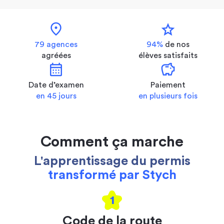
location_on
star
79 agences
94%
de nos
agréées
élèves satisfaits
calendar_month
savings
Date d’examen
Paiement
en 45 jours
en plusieurs fois
Comment ça marche
L'apprentissage du permis
transformé par Stych
1
Code de la route