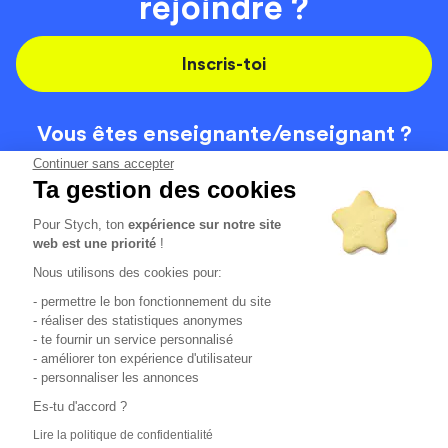
rejoindre ?
Inscris-toi
Vous êtes enseignante/
enseignant ?
On recrute
Continuer sans accepter
Ta gestion des cookies
Pour Stych, ton
expérience sur notre site
Code de la route
Contact
web est une priorité
!
Permis de conduire
Recrutement
Nous utilisons des cookies pour:
Permis CPF
CGV
- permettre le bon fonctionnement du site
Localisation
Mentions légales
- réaliser des statistiques anonymes
- te fournir un service personnalisé
- améliorer ton expérience d'utilisateur
Tous les avis clients
4.6/5 (51154 avis publiés)
- personnaliser les annonces
*selon étude interne disponible sur
https://www.stych.fr/etude
Es-tu d'accord ?
Comment sont calculés nos taux de réussite ?
Lire la politique de confidentialité
Nos taux de réussite sont calculés sur tous les élèves ayant