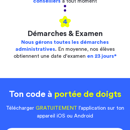
conseillers
à tout moment
4
Démarches & Examen
Nous gérons toutes les démarches
administratives
. En moyenne, nos élèves
obtiennent une date d'examen
en 23 jours*
Ton code à
portée de doigts
Télécharger
GRATUITEMENT
l’application sur ton
appareil iOS ou Android