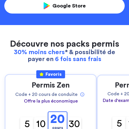
Google Store
Découvre nos packs permis
30% moins chers
* & possibilité de
payer en
6 fois sans frais
Favoris
Permis Zen
Per
Code +
2
Code +
20
cours de conduite
Date d'exam
Offre la plus économique
20
5
5
10
30
cours