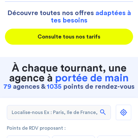
Découvre toutes nos offres
adaptées à
tes besoins
Consulte tous nos tarifs
À chaque tournant, une
agence à
portée de main
79
agences &
1035
points de rendez-vous
search
Points de RDV proposant :