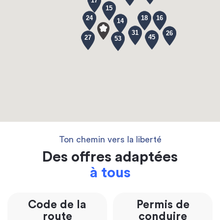
17
15
24
18
16
14
31
26
45
27
53
Ton chemin vers la liberté
Des offres adaptées
à tous
Code de la
Permis de
route
conduire