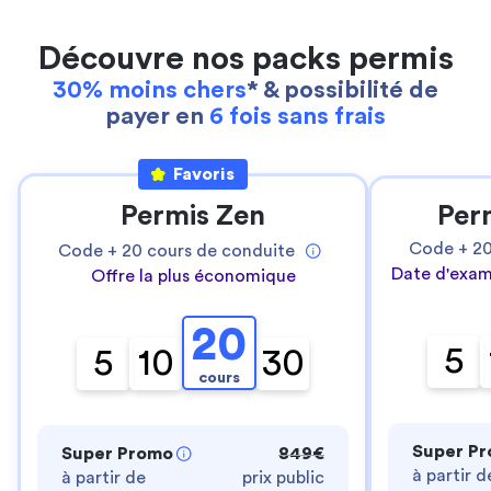
Découvre nos packs permis
30% moins chers
* & possibilité de
payer en
6 fois sans frais
Favoris
Permis Zen
Per
Code +
2
Code +
20
cours de conduite
Date d'exam
Offre la plus économique
20
5
5
10
30
cours
Super P
Super Promo
849€
à partir d
à partir de
prix public