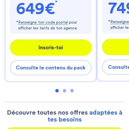
*
74
649€
*
Renseigne
*
Renseigne ton code postal
pour
afficher l
afficher les tarifs de ton agence.
Inscris-toi
Consulte
Consulte le contenu du pack
Découvre toutes nos offres
adaptées à
tes besoins