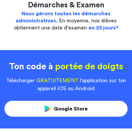
Démarches & Examen
Nous gérons toutes les démarches
administratives
. En moyenne, nos élèves
obtiennent une date d'examen
en 23 jours*
Ton code à
portée de doigts
Télécharger
GRATUITEMENT
l’application sur ton
appareil iOS ou Android
Google Store