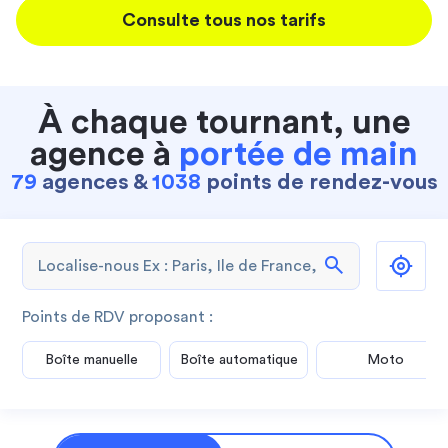
Consulte tous nos tarifs
À chaque tournant, une
agence à
portée de main
79
agences &
1038
points de rendez-vous
search
Points de RDV proposant :
Boîte manuelle
Boîte automatique
Moto