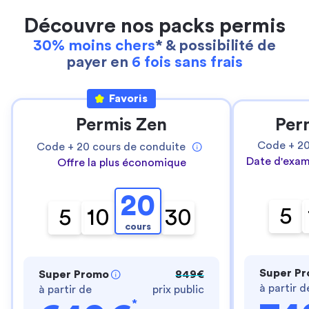
Découvre nos packs permis
30% moins chers
* & possibilité de
payer en
6 fois sans frais
Favoris
Permis Zen
Per
Code +
2
Code +
20
cours de conduite
Date d'exam
Offre la plus économique
20
5
5
10
30
cours
Super P
Super Promo
849€
à partir d
à partir de
prix public
*