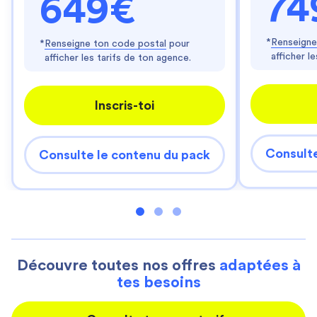
74
649€
*
Renseigne
*
Renseigne ton code postal
pour
afficher l
afficher les tarifs de ton agence.
Inscris-toi
Consulte
Consulte le contenu du pack
Découvre toutes nos offres
adaptées à
tes besoins