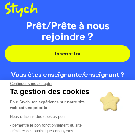
Prêt/Prête à nous
rejoindre ?
Inscris-toi
Vous êtes enseignante/
enseignant ?
On recrute
Continuer sans accepter
Ta gestion des cookies
Pour Stych, ton
expérience sur notre site
Code de la route
Contact
web est une priorité
!
Permis de conduire
Recrutement
Nous utilisons des cookies pour:
Permis CPF
CGV
- permettre le bon fonctionnement du site
Localisation
Mentions légales
- réaliser des statistiques anonymes