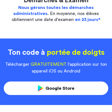
Démarches & Examen
Nous gérons toutes les démarches
administratives
. En moyenne, nos élèves
obtiennent une date d'examen
en 23 jours*
Ton code à
portée de doigts
Télécharger
GRATUITEMENT
l’application sur ton
appareil iOS ou Android
Google Store