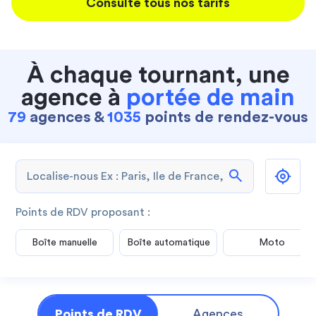
Consulte tous nos tarifs
À chaque tournant, une
agence à
portée de main
79
agences &
1035
points de rendez-vous
search
Points de RDV proposant :
Boîte manuelle
Boîte automatique
Moto
Points de RDV
Agences