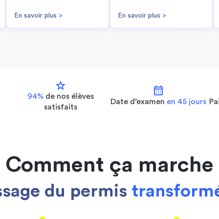
En savoir plus
>
En savoir plus
>
star
calendar_month
94%
de nos
élèves
Date d’examen
en 45 jours
Pa
satisfaits
Comment ça marche
ssage du permis
transformé