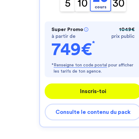
5
10
30
cours
Super Promo
1049€
à partir de
prix public
*
749€
*
Renseigne ton code postal
pour afficher
les tarifs de ton agence.
Inscris-toi
Consulte le contenu du pack