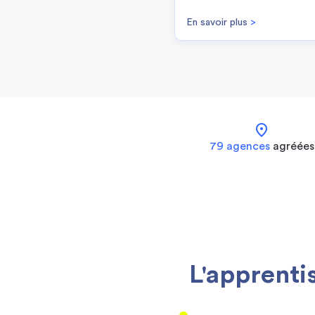
En savoir plus
>
location_on
79 agences
agréées
L'apprenti