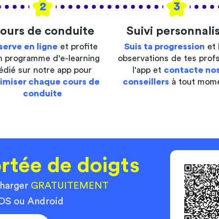
2
3
ours de conduite
Suivi personnali
serve en ligne
et profite
Suis ta progression
et 
n programme d'e-learning
observations de tes profs
édié sur notre app pour
l'app et
contacte no
imiser chaque cours de
conseillers
à tout mom
conduite
rtée de doigts
charger
GRATUITEMENT
 iOS ou Android