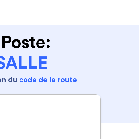
Se connecter
S'inscrire
 Poste:
 SALLE
en du
code de la route