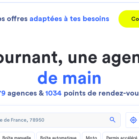
s offres
adaptées à tes besoins
Co
ournant, une age
de main
79
agences &
1034
points de rendez-vou
search
Boîte manuelle
Boîte automatique
Moto
Permis accéléré