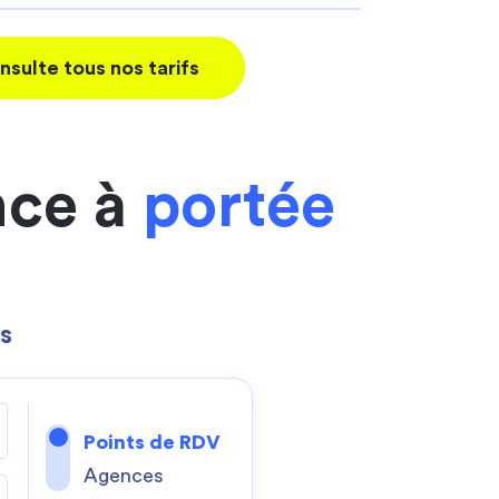
nsulte tous nos tarifs
nce à
portée
s
Points de RDV
Agences