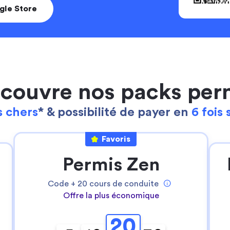
gle Store
couvre nos packs per
 chers
* & possibilité de payer en
6 fois 
Favoris
Continuer sans accepter
Ta gestion des cookies
Permis Zen
Pour Stych, ton
expérience sur notre site
web est une priorité
!
Code +
20
cours de conduite
Offre la plus économique
Nous utilisons des cookies pour:
- permettre le bon fonctionnement du site
20
- réaliser des statistiques anonymes