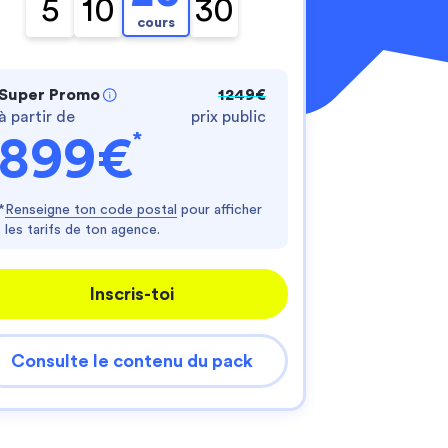
5
10
30
cours
Super Promo
1249€
à partir de
prix public
*
899€
nnalisez vos Options
*
Renseigne ton code postal
pour afficher
les tarifs de ton agence.
er vos paramètres de confidentialité, en garantis
Inscris-toi
Consulte le contenu du pack