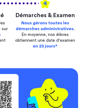
4
sé
Démarches & Examen
les
Nous gérons toutes les
 sur
démarches administratives
.
s
En moyenne, nos élèves
ent
obtiennent une date d'examen
en 23 jours*