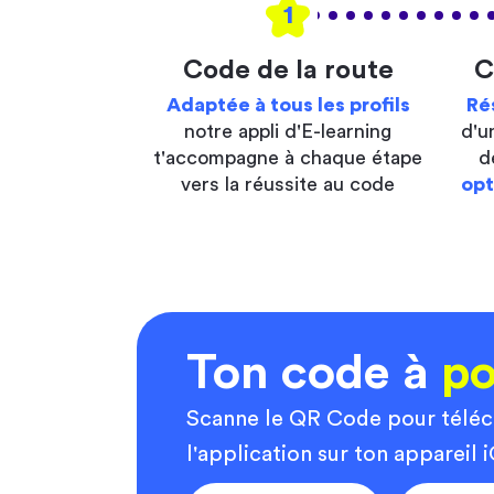
1
Code de la route
C
Adaptée à tous les profils
Ré
notre appli d'E-learning
d'u
t'accompagne à chaque étape
d
vers la réussite au code
opt
Ton code à
po
Scanne le QR Code pour télé
l'application sur ton appareil