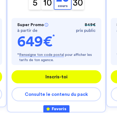
- te fournir un service personnalisé
5
10
30
- améliorer ton expérience d'utilisateur
cours
- personnaliser les annonces
Es-tu d'accord ?
Super Promo
849€
Lire la politique de confidentialité
à partir de
prix public
Consentements certifiés par
*
649€
Je choisis
J'accepte
Axeptio consent
Plateforme de Gestion du Consentement : Perso
*
Renseigne ton code postal
pour afficher les
tarifs de ton agence.
Notre plateforme vous permet d'adapter et de gér
Inscris-toi
Consulte le contenu du pack
Favoris