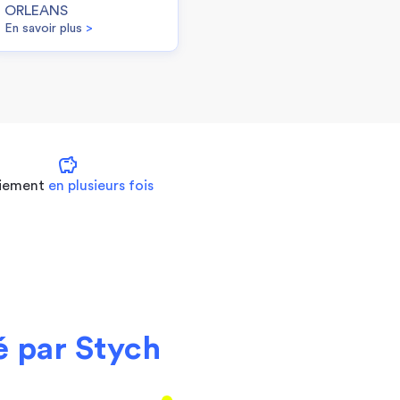
ORLEANS
En savoir plus
>
savings
iement
en plusieurs fois
 par Stych