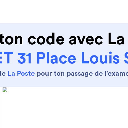
de conduire
Permis Moto
Où sommes nous ?
ton code avec La
T 31 Place Louis
 de
La Poste
pour ton passage de l’exam