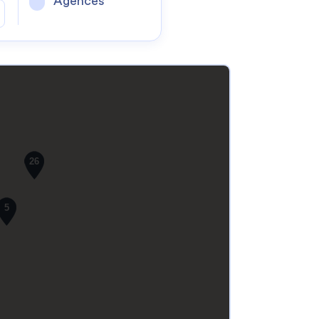
Agences
26
5