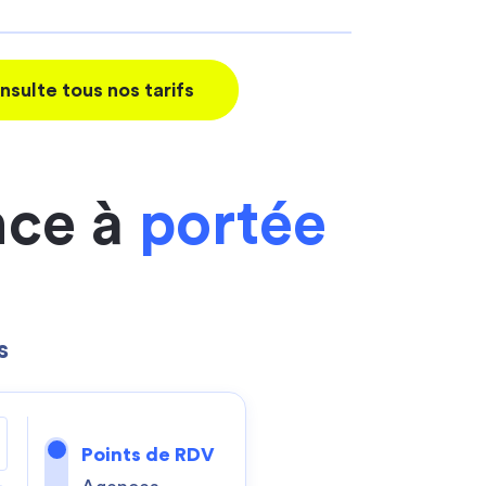
nsulte tous nos tarifs
nce à
portée
s
Points de RDV