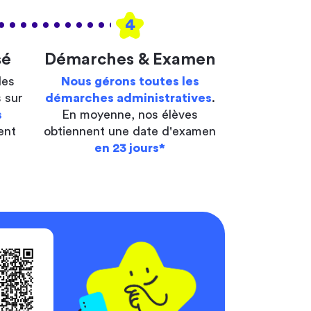
4
sé
Démarches & Examen
les
Nous gérons toutes les
 sur
démarches administratives
.
s
En moyenne, nos élèves
ent
obtiennent une date d'examen
en 23 jours*