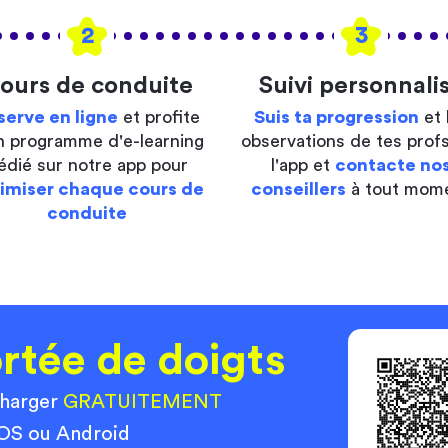
2
3
ours de conduite
Suivi personnali
serve en ligne
et profite
Suis ta progression
et 
n programme d'e-learning
observations de tes profs
édié sur notre app pour
l'app et
contacte no
imiser chaque cours de
conseillers
à tout mom
conduite
rtée de doigts
charger
GRATUITEMENT
 iOS ou Android