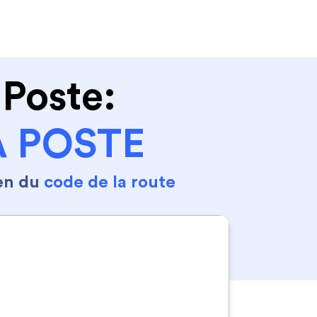
Se connecter
S'inscrire
 Poste:
A POSTE
en du
code de la route