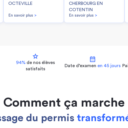
OCTEVILLE
CHERBOURG EN
COTENTIN
En savoir plus
>
En savoir plus
>
star
calendar_month
94%
de nos
élèves
Date d’examen
en 45 jours
Pa
satisfaits
Comment ça marche
ssage du permis
transformé