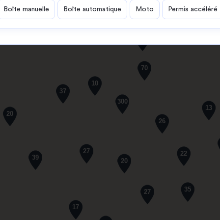
Boîte manuelle
Boîte automatique
Moto
Permis accéléré
61
70
10
37
300
13
20
26
27
22
39
20
35
27
17