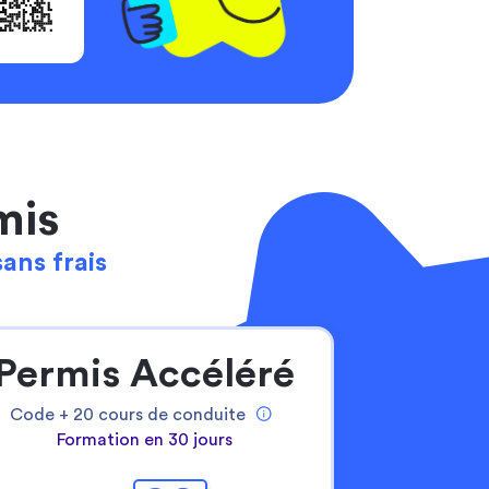
mis
sans frais
Permis Accéléré
Code +
20
cours de conduite
Formation en 30 jours