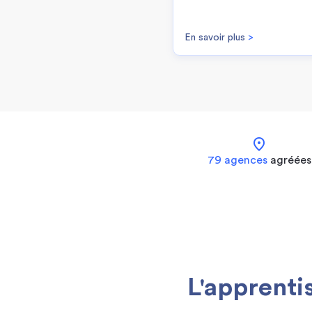
En savoir plus
>
location_on
79 agences
agréées
L'apprenti