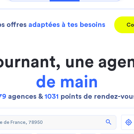
s offres
adaptées à tes besoins
Co
ournant, une age
de main
79
agences &
1031
points de rendez-vou
search