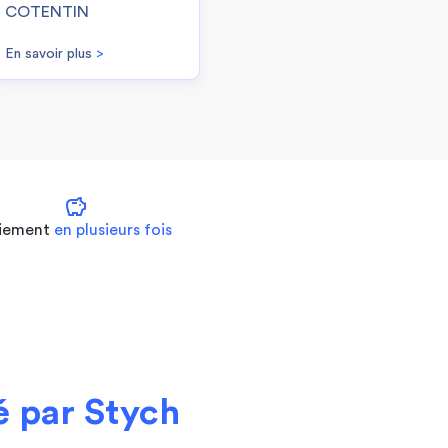
COTENTIN
En savoir plus
>
savings
iement
en plusieurs fois
 par Stych