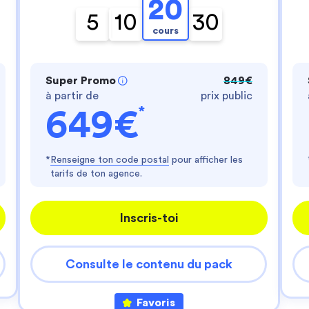
- te fournir un service personnalisé
20
- améliorer ton expérience d'utilisateur
5
10
30
- personnaliser les annonces
cours
Es-tu d'accord ?
Lire la politique de confidentialité
Super Promo
849€
Consentements certifiés par
à partir de
prix public
*
649€
Je choisis
J'accepte
Axeptio consent
Plateforme de Gestion du Consentement : Perso
*
Renseigne ton code postal
pour afficher les
Notre plateforme vous permet d'adapter et de gér
tarifs de ton agence.
Inscris-toi
Consulte le contenu du pack
Favoris