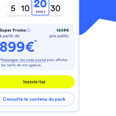
20
5
10
30
cours
Super Promo
1249€
à partir de
prix public
*
899€
nnalisez vos Options
*
Renseigne ton code postal
pour afficher
er vos paramètres de confidentialité, en garantis
les tarifs de ton agence.
Inscris-toi
Consulte le contenu du pack