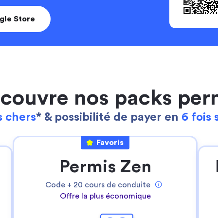
gle Store
couvre nos packs per
 chers
* & possibilité de payer en
6 fois 
Continuer sans accepter
Favoris
Ta gestion des cookies
Permis Zen
Pour Stych, ton
expérience sur notre site
web est une priorité
!
Code +
20
cours de conduite
Nous utilisons des cookies pour:
Offre la plus économique
- permettre le bon fonctionnement du site
- réaliser des statistiques anonymes