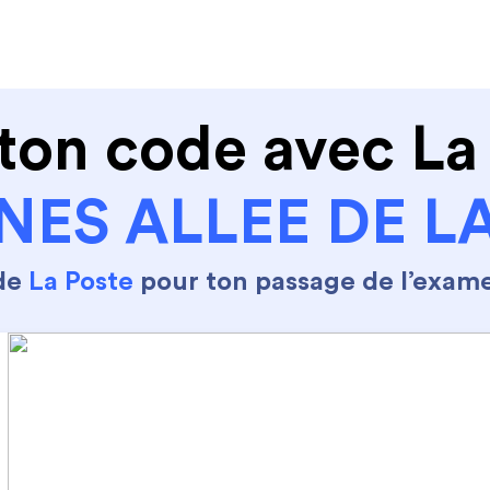
de conduire
Permis Moto
Où sommes nous ?
ton code avec La
ES ALLEE DE L
 de
La Poste
pour ton passage de l’exam