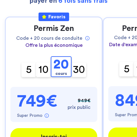
payer en
6 fois sans frais
Favoris
Permis Zen
Per
Code +
2
Code +
20
cours de conduite
Date d'exam
Offre la plus économique
20
5
5
10
30
cours
84
749€
949€
prix public
Super Pro
Super Promo
Inscris-toi