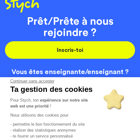
Prêt/Prête à nous
rejoindre ?
Inscris-toi
Vous êtes enseignante/
enseignant ?
On recrute
Continuer sans accepter
Ta gestion des cookies
Pour Stych, ton
expérience sur notre site
Code de la route
Contact
web est une priorité
!
Permis de conduire
Recrutement
Nous utilisons des cookies pour:
Permis CPF
CGV
- permettre le bon fonctionnement du site
Localisation
Mentions légales
- réaliser des statistiques anonymes
- te fournir un service personnalisé