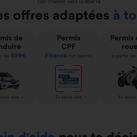
Ton chemin vers la liberté
s offres adaptées
à t
mis de
Permis
Permis
nduire
CPF
rou
499€
Finance
ir de
ton permis
à partir de
avoir plus
>
En savoir plus
>
En savoir