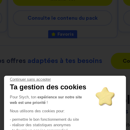
Consulte le contenu du pack
Favoris
s offres
adaptées à tes besoins
Co
Continuer sans accepter
Ta gestion des cookies
L’auto-éco
Pour Stych, ton
expérience sur notre site
web est une priorité
!
C'est toi qui pilote
Nous utilisons des cookies pour:
- permettre le bon fonctionnement du site
Depuis notre app’, notre s
- réaliser des statistiques anonymes