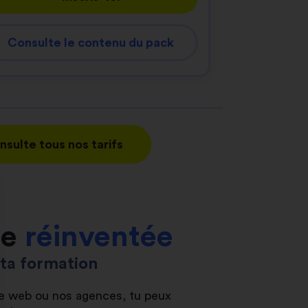
Consulte le contenu du pack
nsulte tous nos tarifs
le
réinventée
s ta formation
ite web ou nos agences, tu peux