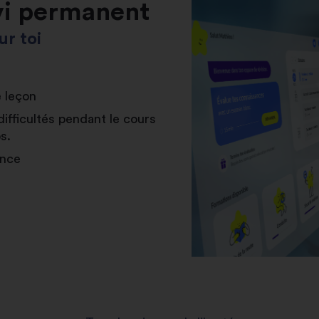
vi permanent
r toi
e leçon
difficultés pendant le cours
s.
ance