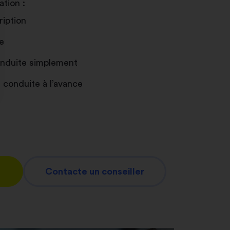
ation :
ription
e
conduite simplement
 conduite à l’avance
nnalisez vos Options
er vos paramètres de confidentialité, en garantis
Contacte un conseiller