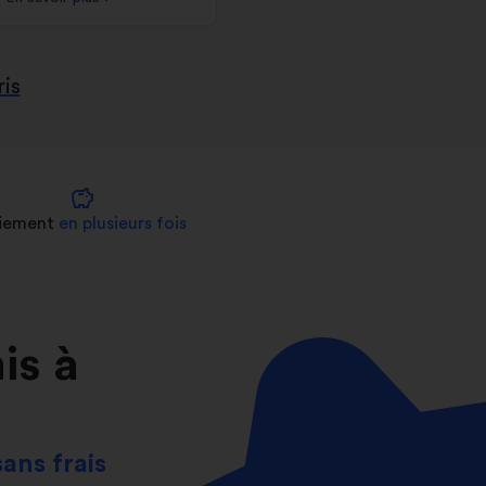
ris
savings
iement
en plusieurs fois
is à
sans frais