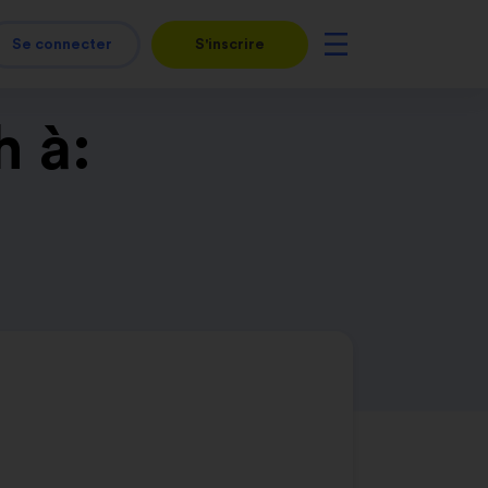
Se connecter
S'inscrire
h à: