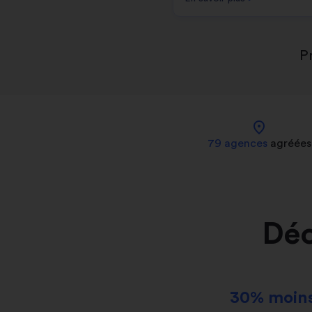
P
location_on
79 agences
agréées
Déc
30% moins