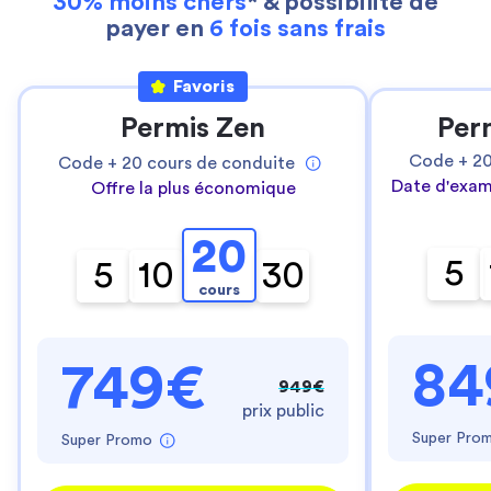
30% moins chers
* & possibilité de
payer en
6 fois sans frais
Favoris
Permis Zen
Per
Code +
2
Code +
20
cours de conduite
Date d'exam
Offre la plus économique
20
5
5
10
30
cours
84
749€
949€
prix public
Super Pro
Super Promo