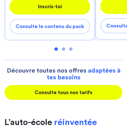
Inscris-toi
Consulte
Consulte le contenu du pack
Découvre toutes nos offres
adaptées à
tes besoins
Consulte tous nos tarifs
L’auto-école
réinventée