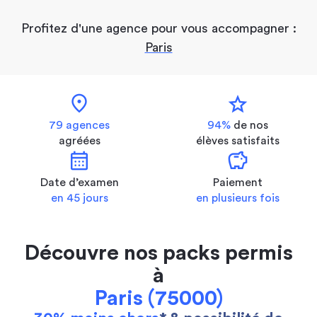
Profitez d'une agence pour vous accompagner :
Paris
location_on
star
79 agences
94%
de nos
agréées
élèves satisfaits
calendar_month
savings
Date d’examen
Paiement
en 45 jours
en plusieurs fois
Découvre nos packs permis
à
Paris (75000)