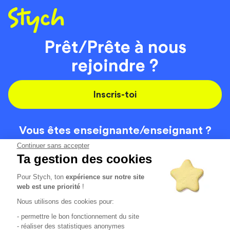
Prêt/Prête à nous
rejoindre ?
Inscris-toi
Vous êtes enseignante/
enseignant ?
On recrute
Continuer sans accepter
Ta gestion des cookies
Pour Stych, ton
expérience sur notre site
Code de la route
Contact
web est une priorité
!
Permis de conduire
Recrutement
Nous utilisons des cookies pour:
Permis CPF
CGV
- permettre le bon fonctionnement du site
Localisation
Mentions légales
- réaliser des statistiques anonymes