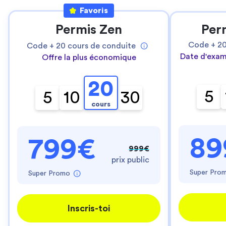
Favoris
Permis Zen
Per
Code +
2
Code +
20
cours de conduite
Date d'exam
Offre la plus économique
20
5
5
10
30
cours
89
799€
999€
prix public
Super Pro
Super Promo
Inscris-toi