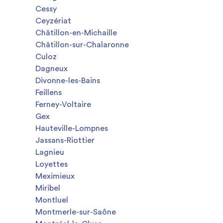
Cessy
Ceyzériat
Châtillon-en-Michaille
Châtillon-sur-Chalaronne
Culoz
Dagneux
Divonne-les-Bains
Feillens
Ferney-Voltaire
Gex
Hauteville-Lompnes
Jassans-Riottier
Lagnieu
Loyettes
Meximieux
Miribel
Montluel
Montmerle-sur-Saône