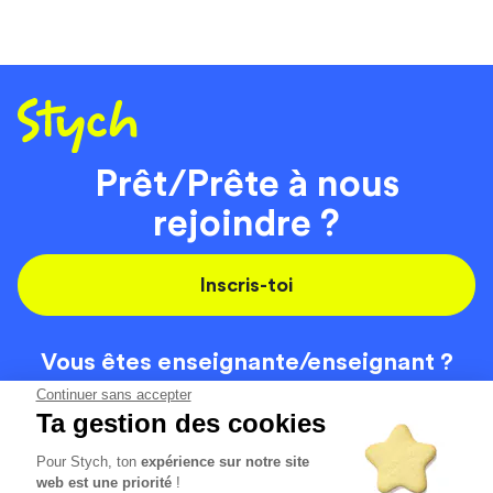
Prêt/Prête à nous
rejoindre ?
Inscris-toi
Vous êtes enseignante/
enseignant ?
On recrute
Continuer sans accepter
Ta gestion des cookies
Pour Stych, ton
expérience sur notre site
Code de la route
Contact
web est une priorité
!