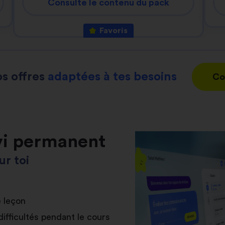
Consulte le contenu du pack
Favoris
s offres
adaptées à tes besoins
Co
vi permanent
r toi
e leçon
difficultés pendant le cours