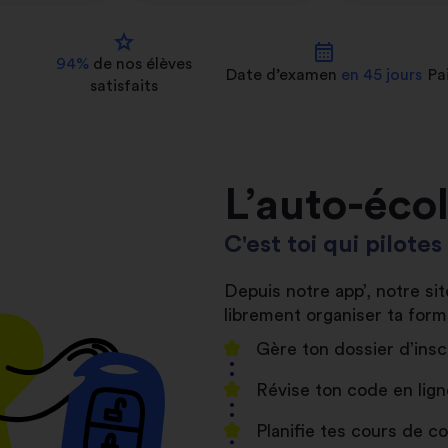
star
calendar_month
94%
de nos
élèves
Date d’examen
en 45 jours
Pa
satisfaits
L’auto-éco
C'est toi qui pilote
Depuis notre app’, notre s
librement organiser ta form
Gère ton dossier d’insc
Révise ton code en lign
Planifie tes cours de 