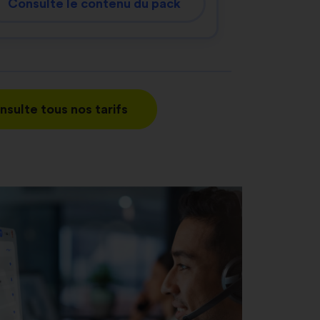
Consulte le contenu du pack
nsulte tous nos tarifs