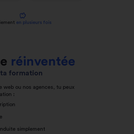
savings
iement
en plusieurs fois
le
réinventée
s ta formation
ite web ou nos agences, tu peux
ation :
ription
e
conduite simplement