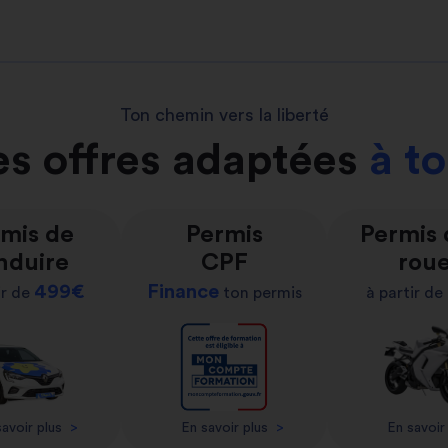
Ton chemin vers la liberté
s offres adaptées
à t
mis de
Permis
Permis
nduire
CPF
rou
499€
Finance
ir de
ton permis
à partir de
avoir plus
>
En savoir plus
>
En savoir