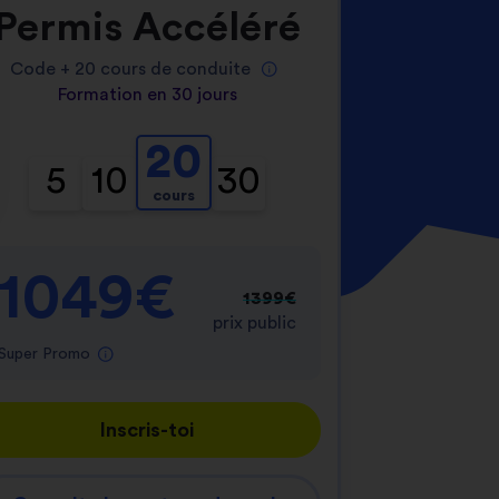
Permis Accéléré
Code +
20
cours de conduite
Formation en 30 jours
20
5
10
30
cours
nnalisez vos Options
er vos paramètres de confidentialité, en garantis
1049€
1399€
prix public
Super Promo
Inscris-toi