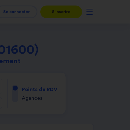
Se connecter
S'inscrire
(01600)
tement
Points de RDV
Agences