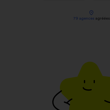
location_on
79 agences
agréées