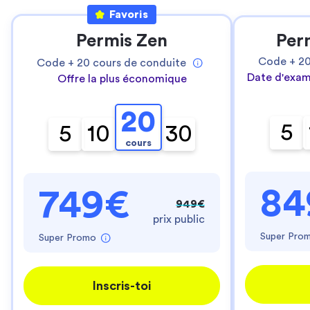
Favoris
Permis Zen
Per
Code +
2
Code +
20
cours de conduite
Date d'exam
Offre la plus économique
20
5
5
10
30
cours
84
749€
949€
prix public
Super Pro
Super Promo
Inscris-toi