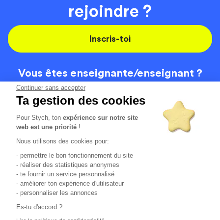
rejoindre ?
Inscris-toi
Vous êtes enseignante/
enseignant ?
On recrute
Continuer sans accepter
Ta gestion des cookies
Pour Stych, ton
expérience sur notre site
Code de la route
Contact
web est une priorité
!
Permis de conduire
Recrutement
Nous utilisons des cookies pour:
Permis CPF
CGV
- permettre le bon fonctionnement du site
Localisation
Mentions légales
- réaliser des statistiques anonymes
- te fournir un service personnalisé
- améliorer ton expérience d'utilisateur
Tous les avis clients
4.6/5 (51148 avis publiés)
- personnaliser les annonces
*selon étude interne disponible sur
https://www.stych.fr/etude
Es-tu d'accord ?
Comment sont calculés nos taux de réussite ?