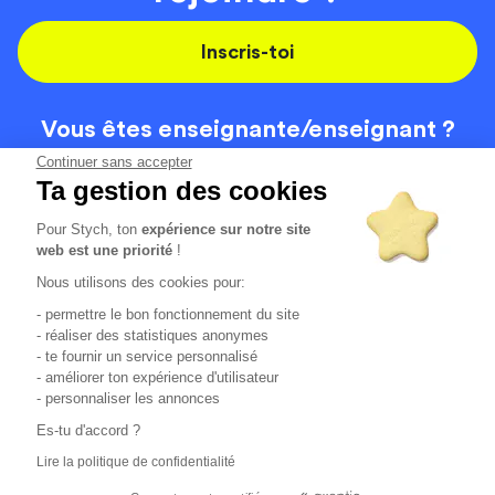
Inscris-toi
Vous êtes enseignante/
enseignant ?
On recrute
Continuer sans accepter
Ta gestion des cookies
Pour Stych, ton
expérience sur notre site
Code de la route
Contact
web est une priorité
!
Permis de conduire
Recrutement
Nous utilisons des cookies pour:
Permis CPF
CGV
- permettre le bon fonctionnement du site
Localisation
Mentions légales
- réaliser des statistiques anonymes
- te fournir un service personnalisé
- améliorer ton expérience d'utilisateur
Tous les avis clients
4.6/5 (51148 avis publiés)
- personnaliser les annonces
*selon étude interne disponible sur
https://www.stych.fr/etude
Es-tu d'accord ?
Comment sont calculés nos taux de réussite ?
Lire la politique de confidentialité
Nos taux de réussite sont calculés sur tous les élèves ayant