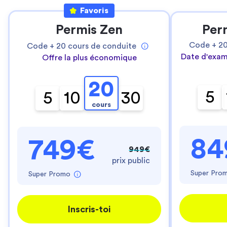
Favoris
Permis Zen
Per
Code +
2
Code +
20
cours de conduite
Date d'exam
Offre la plus économique
20
5
5
10
30
cours
84
749€
949€
prix public
Super Pro
Super Promo
Inscris-toi