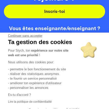
Inscris-toi
Vous êtes enseignante/
enseignant ?
On recrute
Continuer sans accepter
Ta gestion des cookies
Pour Stych, ton
expérience sur notre site
Code de la route
Contact
web est une priorité
!
Permis de conduire
Recrutement
Nous utilisons des cookies pour:
Permis CPF
CGV
- permettre le bon fonctionnement du site
Localisation
Mentions légales
- réaliser des statistiques anonymes
- te fournir un service personnalisé
- améliorer ton expérience d'utilisateur
Tous les avis clients
4.6/5 (51136 avis publiés)
- personnaliser les annonces
*selon étude interne disponible sur
https://www.stych.fr/etude
Es-tu d'accord ?
Comment sont calculés nos taux de réussite ?
Lire la politique de confidentialité
Nos taux de réussite sont calculés sur tous les élèves ayant