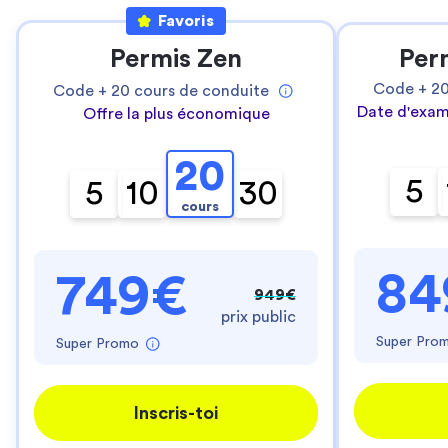
Favoris
Permis Zen
Per
Code +
2
Code +
20
cours de conduite
Date d'exam
Offre la plus économique
20
5
5
10
30
cours
84
749€
949€
prix public
Super Pro
Super Promo
Inscris-toi