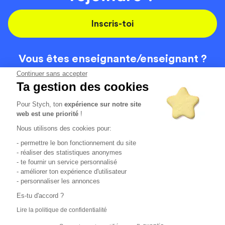
Inscris-toi
Vous êtes enseignante/
enseignant ?
On recrute
Continuer sans accepter
Ta gestion des cookies
Pour Stych, ton
expérience sur notre site
Code de la route
Contact
web est une priorité
!
Permis de conduire
Recrutement
Nous utilisons des cookies pour:
Permis CPF
CGV
- permettre le bon fonctionnement du site
Localisation
Mentions légales
- réaliser des statistiques anonymes
- te fournir un service personnalisé
- améliorer ton expérience d'utilisateur
Tous les avis clients
4.6/5 (51125 avis publiés)
- personnaliser les annonces
*selon étude interne disponible sur
https://www.stych.fr/etude
Es-tu d'accord ?
Comment sont calculés nos taux de réussite ?
Lire la politique de confidentialité
Nos taux de réussite sont calculés sur tous les élèves ayant