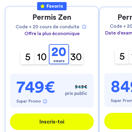
Favoris
Permis Zen
Per
Code +
2
Code +
20
cours de conduite
Date d'exam
Offre la plus économique
20
5
5
10
30
cours
84
749€
949€
prix public
Super Pro
Super Promo
Inscris-toi