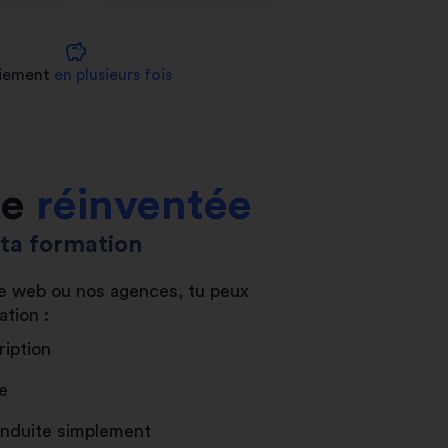
savings
iement
en plusieurs fois
le
réinventée
s ta formation
ite web ou nos agences, tu peux
ation :
ription
e
conduite simplement