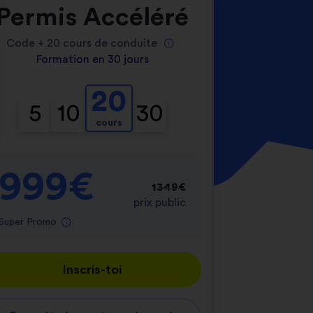
Permis Accéléré
Code +
20
cours de conduite
Formation en 30 jours
20
5
10
30
cours
nnalisez vos Options
er vos paramètres de confidentialité, en garantis
999€
1349€
prix public
Super Promo
Inscris-toi