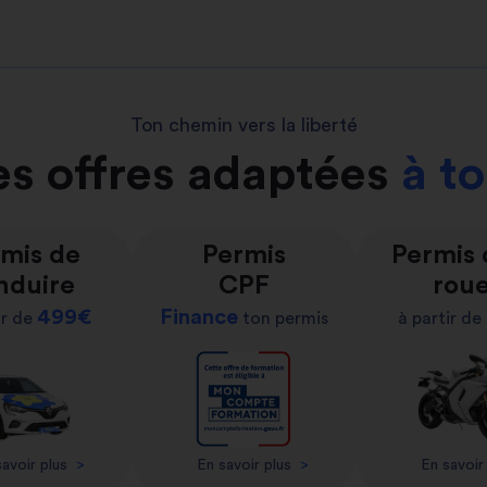
Ton chemin vers la liberté
s offres adaptées
à t
mis de
Permis
Permis
nduire
CPF
rou
499€
Finance
ir de
ton permis
à partir de
avoir plus
>
En savoir plus
>
En savoir