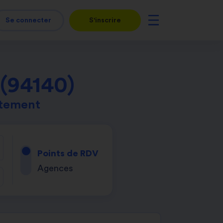
Se connecter
S'inscrire
 (94140)
rtement
Points de RDV
Agences