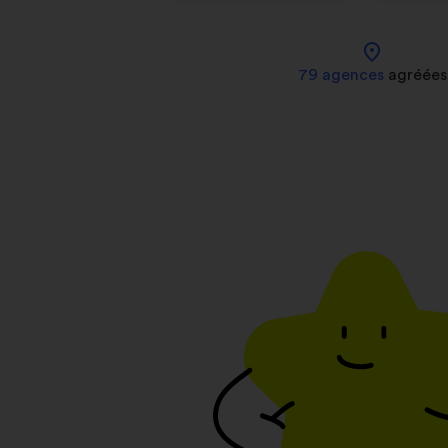
location_on
79 agences
agréées