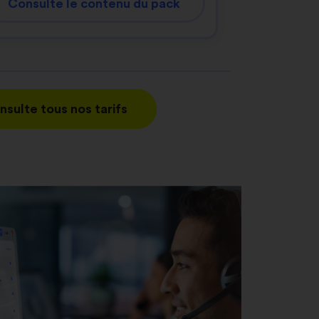
Consulte le contenu du pack
nsulte tous nos tarifs