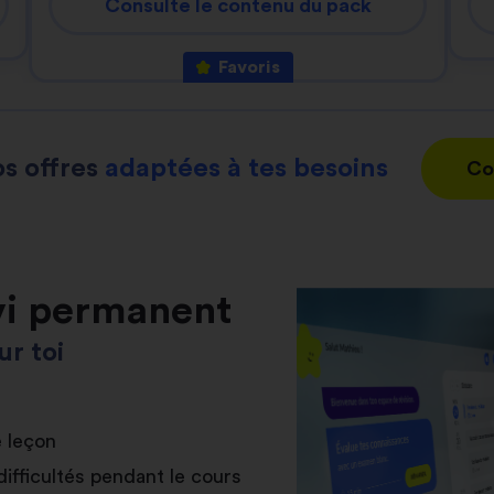
Consulte le contenu du pack
Favoris
s offres
adaptées à tes besoins
Co
vi permanent
r toi
e leçon
difficultés pendant le cours