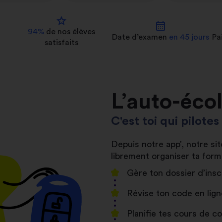
star
calendar_month
94%
de nos
élèves
Date d’examen
en 45 jours
Pa
satisfaits
L’auto-éco
C'est toi qui pilote
Depuis notre app’, notre s
librement organiser ta form
Gère ton dossier d’insc
Révise ton code en lign
Planifie tes cours de 