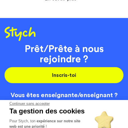
Prêt/Prête à nous
rejoindre ?
Inscris-toi
Vous êtes enseignante/
enseignant ?
On recrute
Continuer sans accepter
Ta gestion des cookies
Pour Stych, ton
expérience sur notre site
Code de la route
Contact
web est une priorité
!