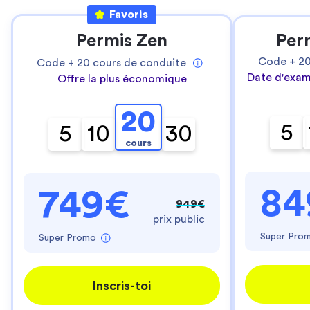
Favoris
Permis Zen
Per
Code +
2
Code +
20
cours de conduite
Date d'exam
Offre la plus économique
20
5
5
10
30
cours
84
749€
949€
prix public
Super Pro
Super Promo
Inscris-toi