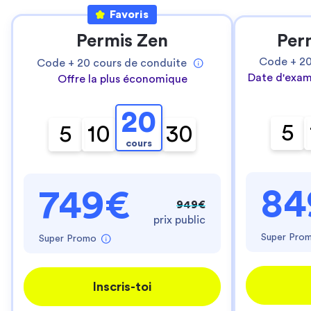
Favoris
Permis Zen
Per
Code +
2
Code +
20
cours de conduite
Date d'exam
Offre la plus économique
20
5
5
10
30
cours
84
749€
949€
prix public
Super Pro
Super Promo
Inscris-toi