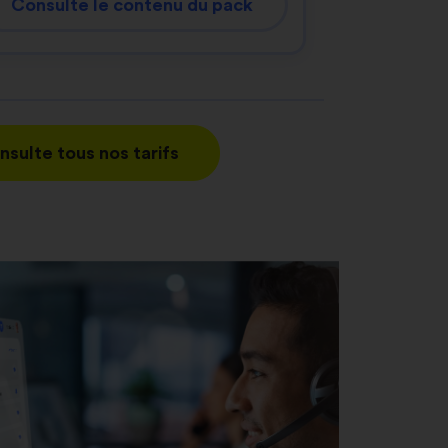
Consulte le contenu du pack
nsulte tous nos tarifs