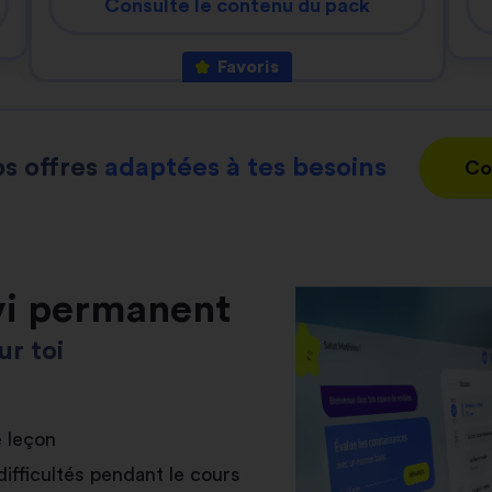
Consulte le contenu du pack
Favoris
s offres
adaptées à tes besoins
Co
vi permanent
r toi
e leçon
difficultés pendant le cours