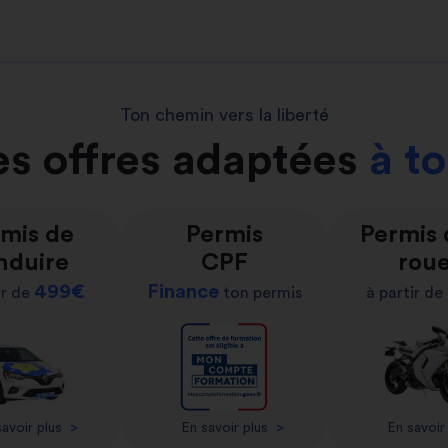
Ton chemin vers la liberté
s offres adaptées
à t
mis de
Permis
Permis
nduire
CPF
rou
499€
Finance
ir de
ton permis
à partir de
avoir plus
>
En savoir plus
>
En savoir