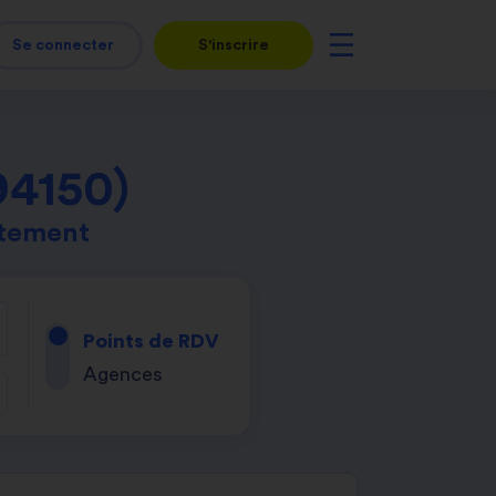
Se connecter
S'inscrire
94150)
rtement
Points de RDV
Agences