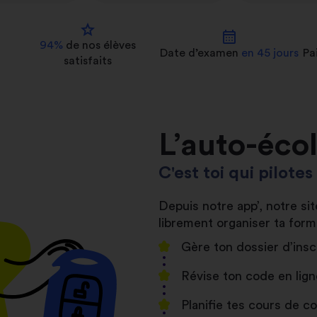
star
calendar_month
94%
de nos
élèves
Date d’examen
en 45 jours
Pa
satisfaits
L’auto-éco
C'est toi qui pilote
Depuis notre app’, notre s
librement organiser ta form
Gère ton dossier d’insc
Révise ton code en lign
Planifie tes cours de 