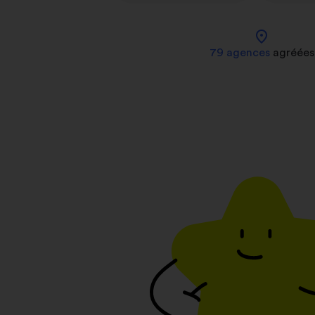
location_on
79 agences
agréées