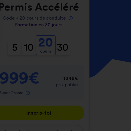
Permis Accéléré
Code +
20
cours de conduite
Formation en 30 jours
20
5
10
30
cours
nnalisez vos Options
er vos paramètres de confidentialité, en garantis
999€
1349€
prix public
Super Promo
Inscris-toi