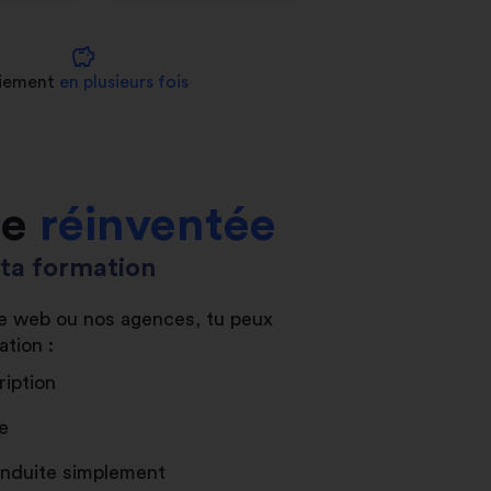
savings
iement
en plusieurs fois
le
réinventée
s ta formation
ite web ou nos agences, tu peux
ation :
ription
e
conduite simplement