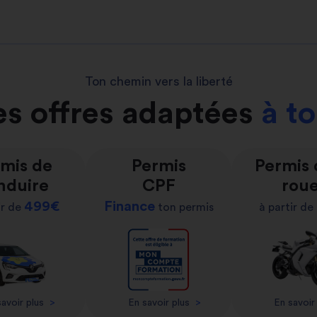
Ton chemin vers la liberté
s offres adaptées
à t
mis de
Permis
Permis
nduire
CPF
rou
499€
Finance
ir de
ton permis
à partir de
avoir plus
>
En savoir plus
>
En savoir