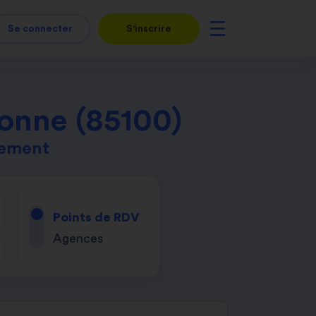
Se connecter
S'inscrire
lonne (85100)
tement
Points de RDV
Agences