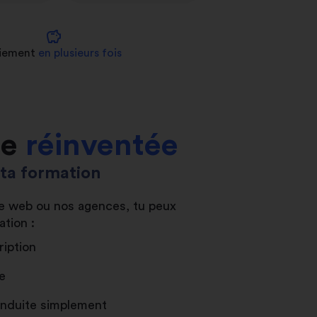
savings
iement
en plusieurs fois
le
réinventée
s ta formation
ite web ou nos agences, tu peux
ation :
ription
e
conduite simplement