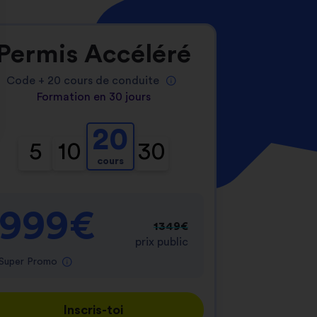
Permis Accéléré
Code +
20
cours de conduite
Formation en 30 jours
20
nnalisez vos Options
5
10
30
cours
er vos paramètres de confidentialité, en garantis
999€
1349€
prix public
Super Promo
Inscris-toi