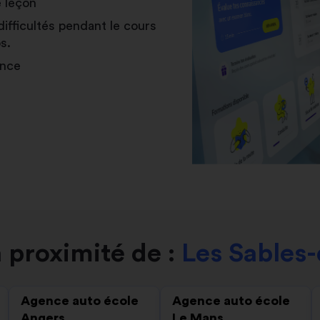
e leçon
difficultés pendant le cours
s.
ance
 proximité de :
Les Sables-
Agence auto école
Agence auto école
Angers
Le Mans