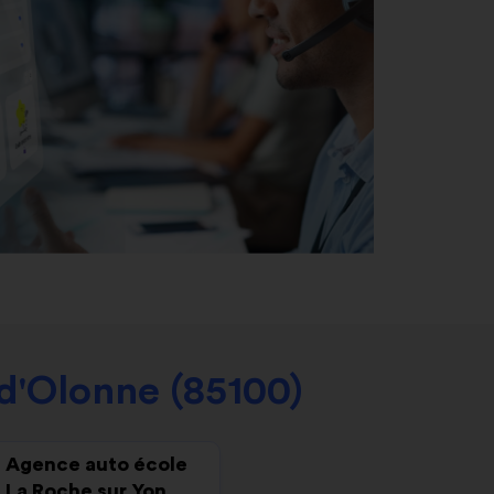
d'Olonne (85100)
Agence auto école
La Roche sur Yon