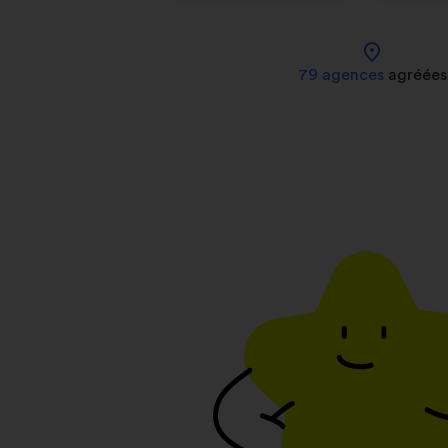
location_on
79 agences
agréées