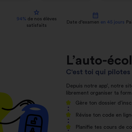
star
calendar_month
94%
de nos
élèves
Date d’examen
en 45 jours
Pa
satisfaits
L’auto-éco
C'est toi qui pilote
Depuis notre app’, notre s
librement organiser ta form
Gère ton dossier d’insc
Révise ton code en lign
Planifie tes cours de 