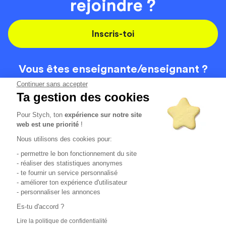
rejoindre ?
Inscris-toi
Vous êtes enseignante/
enseignant ?
On recrute
Continuer sans accepter
Ta gestion des cookies
Pour Stych, ton
expérience sur notre site
Code de la route
Contact
web est une priorité
!
Permis de conduire
Recrutement
Nous utilisons des cookies pour:
Permis CPF
CGV
- permettre le bon fonctionnement du site
Localisation
Mentions légales
- réaliser des statistiques anonymes
- te fournir un service personnalisé
- améliorer ton expérience d'utilisateur
Tous les avis clients
4.6/5 (51148 avis publiés)
- personnaliser les annonces
*selon étude interne disponible sur
https://www.stych.fr/etude
Es-tu d'accord ?
Comment sont calculés nos taux de réussite ?
Lire la politique de confidentialité