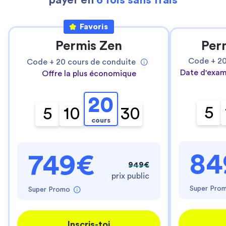
payer en
6 fois sans frais
Favoris
Permis Zen
Per
Code +
2
Code +
20
cours de conduite
Date d'exam
Offre la plus économique
20
5
5
10
30
cours
84
749€
949€
prix public
Super Pro
Super Promo
Inscris-toi