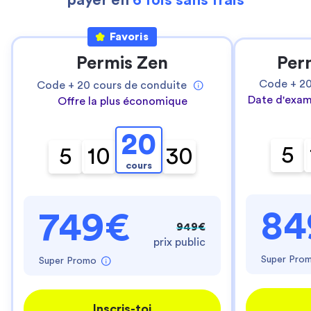
payer en
6 fois sans frais
Favoris
Permis Zen
Per
Code +
2
Code +
20
cours de conduite
Date d'exam
Offre la plus économique
20
5
5
10
30
cours
84
749€
949€
prix public
Super Pro
Super Promo
Inscris-toi