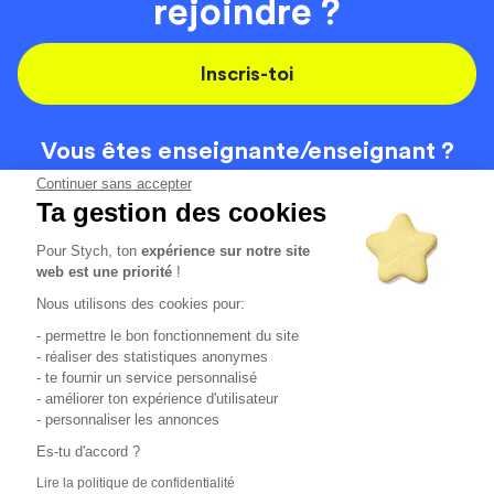
rejoindre ?
Inscris-toi
Vous êtes enseignante/
enseignant ?
On recrute
Continuer sans accepter
Ta gestion des cookies
Pour Stych, ton
expérience sur notre site
Code de la route
Contact
web est une priorité
!
Permis de conduire
Recrutement
Nous utilisons des cookies pour:
Permis CPF
CGV
- permettre le bon fonctionnement du site
Localisation
Mentions légales
- réaliser des statistiques anonymes
- te fournir un service personnalisé
- améliorer ton expérience d'utilisateur
Tous les avis clients
4.6/5 (51136 avis publiés)
- personnaliser les annonces
*selon étude interne disponible sur
https://www.stych.fr/etude
Es-tu d'accord ?
Comment sont calculés nos taux de réussite ?
Lire la politique de confidentialité