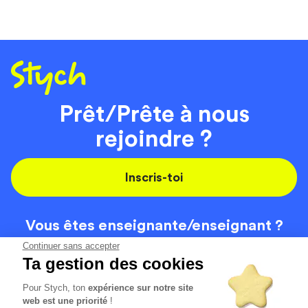
Prêt/Prête à nous
rejoindre ?
Inscris-toi
Vous êtes enseignante/
enseignant ?
On recrute
Continuer sans accepter
Ta gestion des cookies
Pour Stych, ton
expérience sur notre site
Code de la route
Contact
web est une priorité
!