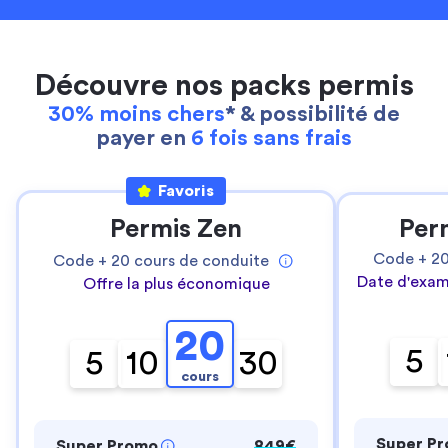
Découvre nos packs permis
30% moins chers
* & possibilité de
payer en
6 fois sans frais
Favoris
Permis Zen
Per
Code +
2
Code +
20
cours de conduite
Date d'exam
Offre la plus économique
20
5
5
10
30
cours
Super P
Super Promo
849€