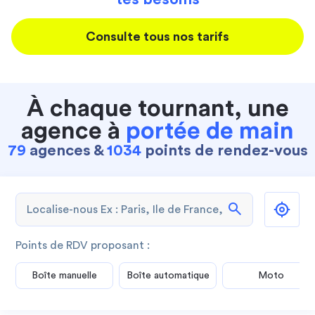
Consulte tous nos tarifs
À chaque tournant, une
agence à
portée de main
79
agences &
1034
points de rendez-vous
search
Points de RDV proposant :
Boîte manuelle
Boîte automatique
Moto