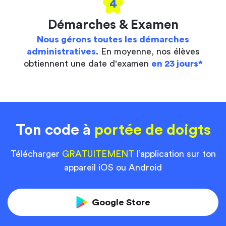
4
Démarches & Examen
Nous gérons toutes les démarches
administratives
. En moyenne, nos élèves
obtiennent une date d'examen
en 23 jours*
Ton code à
portée de doigts
Télécharger
GRATUITEMENT
l’application sur ton
appareil iOS ou Android
Google Store