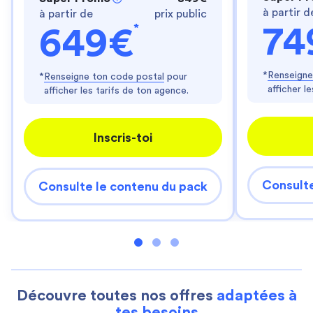
à partir d
à partir de
prix public
*
74
649€
*
Renseigne
*
Renseigne ton code postal
pour
afficher l
afficher les tarifs de ton agence.
Inscris-toi
Consulte
Consulte le contenu du pack
Découvre toutes nos offres
adaptées à
tes besoins