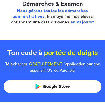
Démarches & Examen
Nous gérons toutes les démarches
administratives
. En moyenne, nos élèves
obtiennent une date d'examen
en 23 jours*
Ton code à
portée de doigts
Télécharger
GRATUITEMENT
l’application sur ton
appareil iOS ou Android
Google Store