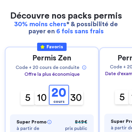
Découvre nos packs permis
30% moins chers
* & possibilité de
payer en
6 fois sans frais
Favoris
Permis Zen
Per
Code +
2
Code +
20
cours de conduite
Date d'exam
Offre la plus économique
20
5
5
10
30
cours
Super P
Super Promo
849€
à partir d
à partir de
prix public