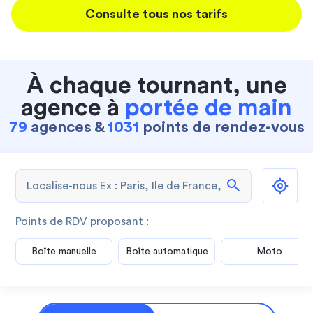
Consulte tous nos tarifs
À chaque tournant, une
agence à
portée de main
79
agences &
1031
points de rendez-vous
search
Points de RDV proposant :
Boîte manuelle
Boîte automatique
Moto