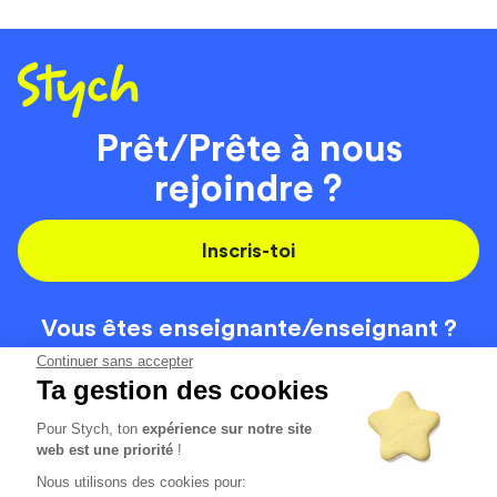
Prêt/Prête à nous
rejoindre ?
Inscris-toi
Vous êtes enseignante/
enseignant ?
On recrute
Continuer sans accepter
Ta gestion des cookies
Pour Stych, ton
expérience sur notre site
Code de la route
Contact
web est une priorité
!
Permis de conduire
Recrutement
Nous utilisons des cookies pour: