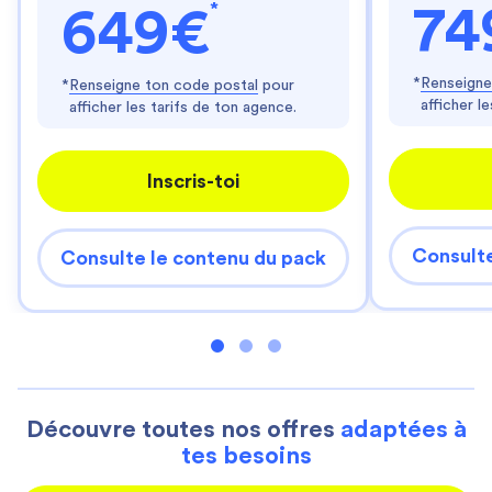
*
74
649€
*
Renseigne
*
Renseigne ton code postal
pour
afficher l
afficher les tarifs de ton agence.
Inscris-toi
Consulte
Consulte le contenu du pack
Découvre toutes nos offres
adaptées à
tes besoins