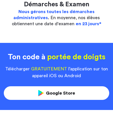
Démarches & Examen
Nous gérons toutes les démarches
administratives
. En moyenne, nos élèves
obtiennent une date d'examen
en 23 jours*
Ton code à
portée de doigts
Télécharger
GRATUITEMENT
l’application sur ton
appareil iOS ou Android
Google Store