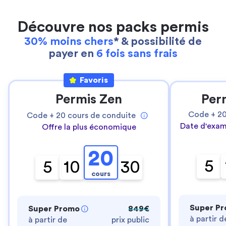
Découvre nos packs permis
30% moins chers
* & possibilité de
payer en
6 fois sans frais
Favoris
Permis Zen
Per
Code +
2
Code +
20
cours de conduite
Date d'exam
Offre la plus économique
20
5
5
10
30
cours
Super P
Super Promo
849€
à partir d
à partir de
prix public