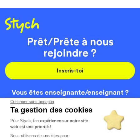
Prêt/Prête à nous
rejoindre ?
Inscris-toi
Vous êtes enseignante/
enseignant ?
On recrute
Continuer sans accepter
Ta gestion des cookies
Pour Stych, ton
expérience sur notre site
Code de la route
Contact
web est une priorité
!
Permis de conduire
Recrutement
Nous utilisons des cookies pour: