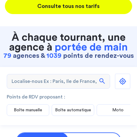
Consulte tous nos tarifs
À chaque tournant, une
agence à
portée de main
79
agences &
1039
points de rendez-vous
search
Points de RDV proposant :
Boîte manuelle
Boîte automatique
Moto