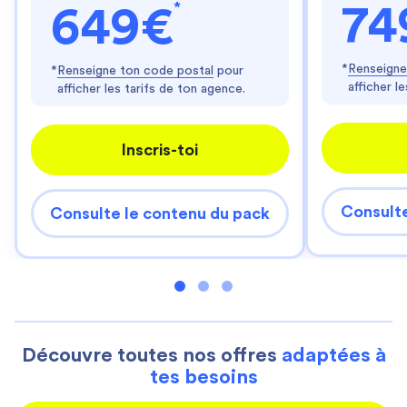
*
74
649€
*
Renseigne
*
Renseigne ton code postal
pour
afficher l
afficher les tarifs de ton agence.
Inscris-toi
Consulte
Consulte le contenu du pack
Découvre toutes nos offres
adaptées à
tes besoins