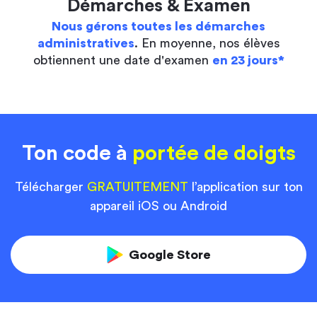
Démarches & Examen
Nous gérons toutes les démarches
administratives
. En moyenne, nos élèves
obtiennent une date d'examen
en 23 jours*
Ton code à
portée de doigts
Télécharger
GRATUITEMENT
l’application sur ton
appareil iOS ou Android
Google Store