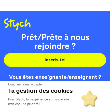
Prêt/Prête à nous
rejoindre ?
Inscris-toi
Vous êtes enseignante/
enseignant ?
On recrute
Continuer sans accepter
Ta gestion des cookies
Pour Stych, ton
expérience sur notre site
Code de la route
Contact
web est une priorité
!
Permis de conduire
Recrutement