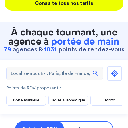
Consulte tous nos tarifs
À chaque tournant, une
agence à
portée de main
79
agences &
1031
points de rendez-vous
search
Points de RDV proposant :
Boîte manuelle
Boîte automatique
Moto