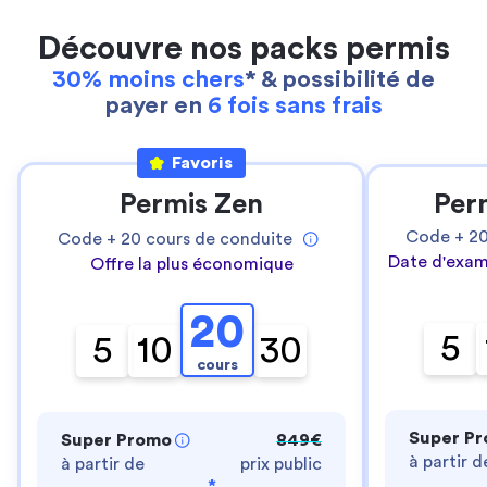
Découvre nos packs permis
30% moins chers
* & possibilité de
payer en
6 fois sans frais
Favoris
Permis Zen
Per
Code +
2
Code +
20
cours de conduite
Date d'exam
Offre la plus économique
20
5
5
10
30
cours
Super P
Super Promo
849€
à partir d
à partir de
prix public
*