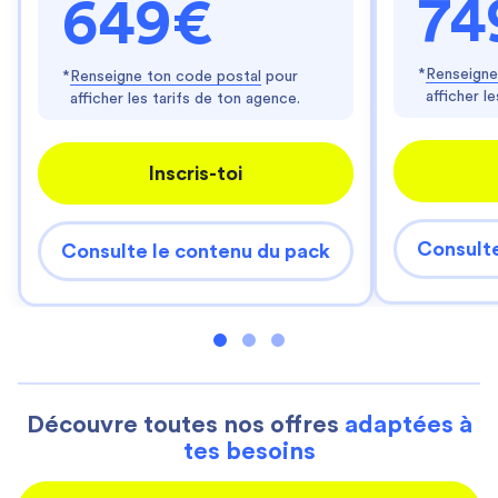
74
649€
*
Renseigne
*
Renseigne ton code postal
pour
afficher l
afficher les tarifs de ton agence.
Inscris-toi
Consulte
Consulte le contenu du pack
Découvre toutes nos offres
adaptées à
tes besoins