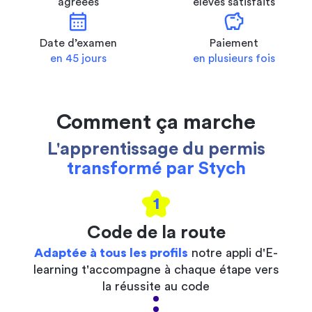
agréées
élèves satisfaits
calendar_month
savings
Date d’examen
Paiement
en 45 jours
en plusieurs fois
Comment ça marche
L'apprentissage du permis
transformé par Stych
1
Code de la route
Adaptée à tous les profils
notre appli d'E-
learning t'accompagne à chaque étape vers
la réussite au code