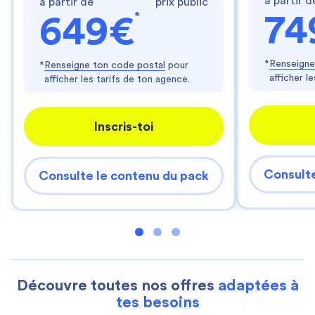
à partir d
à partir de
prix public
*
74
649€
*
Renseigne
*
Renseigne ton code postal
pour
afficher l
afficher les tarifs de ton agence.
Inscris-toi
Consulte
Consulte le contenu du pack
Découvre toutes nos offres
adaptées à
tes besoins