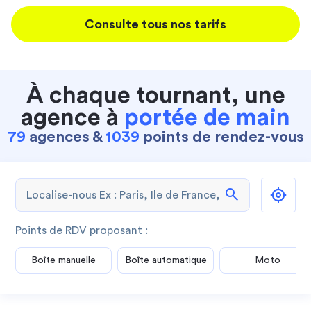
Consulte tous nos tarifs
À chaque tournant, une
agence à
portée de main
79
agences &
1039
points de rendez-vous
search
Points de RDV proposant :
Boîte manuelle
Boîte automatique
Moto