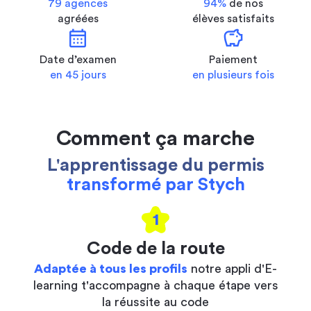
79 agences
94%
de nos
agréées
élèves satisfaits
calendar_month
savings
Date d’examen
Paiement
en 45 jours
en plusieurs fois
Comment ça marche
L'apprentissage du permis
transformé par Stych
1
Code de la route
Adaptée à tous les profils
notre appli d'E-
learning t'accompagne à chaque étape vers
la réussite au code