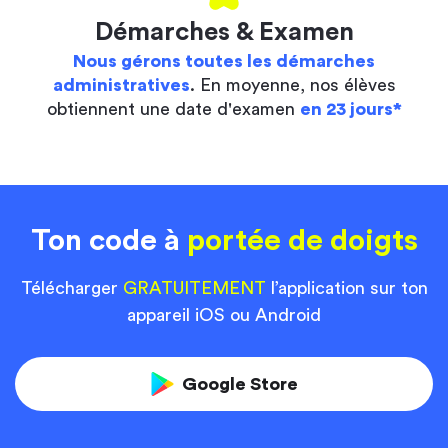
Démarches & Examen
Nous gérons toutes les démarches
administratives
. En moyenne, nos élèves
obtiennent une date d'examen
en 23 jours*
Ton code à
portée de doigts
Télécharger
GRATUITEMENT
l’application sur ton
appareil iOS ou Android
Google Store