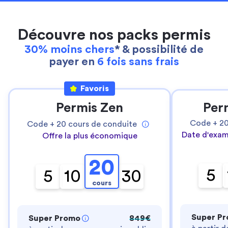
Découvre nos packs permis
30% moins chers
* & possibilité de
payer en
6 fois sans frais
Favoris
Permis Zen
Per
Code +
2
Code +
20
cours de conduite
Date d'exam
Offre la plus économique
20
5
5
10
30
cours
Super P
Super Promo
849€