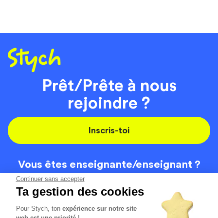
Prêt/Prête à nous
rejoindre ?
Inscris-toi
Vous êtes enseignante/
enseignant ?
On recrute
Continuer sans accepter
Ta gestion des cookies
Pour Stych, ton
expérience sur notre site
Code de la route
Contact
web est une priorité
!