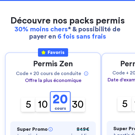
Découvre nos packs permis
30% moins chers
* & possibilité de
payer en
6 fois sans frais
Favoris
Permis Zen
Per
Code +
2
Code +
20
cours de conduite
Date d'exam
Offre la plus économique
20
5
5
10
30
cours
Super P
Super Promo
849€