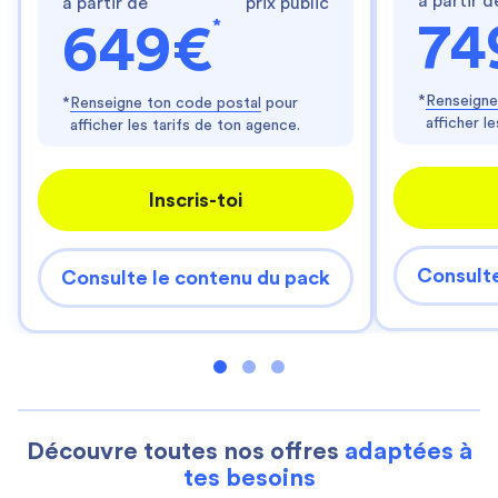
à partir d
à partir de
prix public
*
74
649€
*
Renseigne
*
Renseigne ton code postal
pour
afficher l
afficher les tarifs de ton agence.
Inscris-toi
Consulte
Consulte le contenu du pack
Découvre toutes nos offres
adaptées à
tes besoins