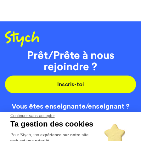
Prêt/Prête à nous
rejoindre ?
Inscris-toi
Vous êtes enseignante/
enseignant ?
On recrute
Continuer sans accepter
Ta gestion des cookies
Pour Stych, ton
expérience sur notre site
Code de la route
Contact
web est une priorité
!