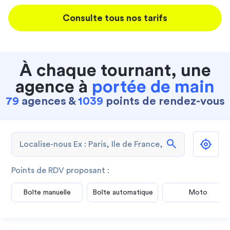
Consulte tous nos tarifs
À chaque tournant, une
agence à
portée de main
79
agences &
1039
points de rendez-vous
search
Points de RDV proposant :
Boîte manuelle
Boîte automatique
Moto