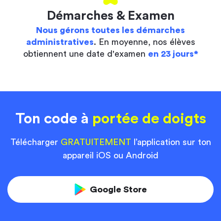
Démarches & Examen
Nous gérons toutes les démarches
administratives
. En moyenne, nos élèves
obtiennent une date d'examen
en 23 jours*
Ton code à
portée de doigts
Télécharger
GRATUITEMENT
l’application sur ton
appareil iOS ou Android
Google Store