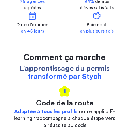
79 agences
94%
de nos
agréées
élèves satisfaits
calendar_month
savings
Date d’examen
Paiement
en 45 jours
en plusieurs fois
Comment ça marche
L'apprentissage du permis
transformé par Stych
1
Code de la route
Adaptée à tous les profils
notre appli d'E-
learning t'accompagne à chaque étape vers
la réussite au code