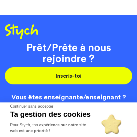
Prêt/Prête à nous
rejoindre ?
Inscris-toi
Vous êtes enseignante/
enseignant ?
On recrute
Continuer sans accepter
Ta gestion des cookies
Pour Stych, ton
expérience sur notre site
Code de la route
Contact
web est une priorité
!
Permis de conduire
Recrutement