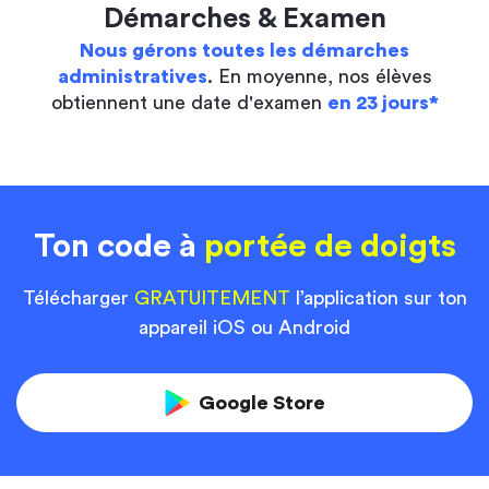
Démarches & Examen
Nous gérons toutes les démarches
administratives
. En moyenne, nos élèves
obtiennent une date d'examen
en 23 jours*
Ton code à
portée de doigts
Télécharger
GRATUITEMENT
l’application sur ton
appareil iOS ou Android
Google Store