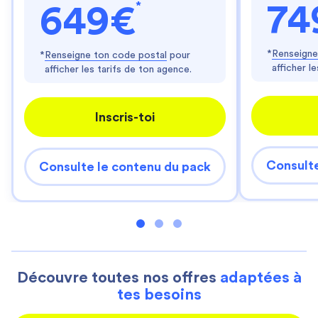
*
74
649€
*
Renseigne
*
Renseigne ton code postal
pour
afficher l
afficher les tarifs de ton agence.
Inscris-toi
Consulte
Consulte le contenu du pack
Découvre toutes nos offres
adaptées à
tes besoins