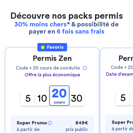
Découvre nos packs permis
30% moins chers
* & possibilité de
payer en
6 fois sans frais
Favoris
Permis Zen
Per
Code +
2
Code +
20
cours de conduite
Date d'exam
Offre la plus économique
20
5
5
10
30
cours
Super P
Super Promo
849€
à partir d
à partir de
prix public