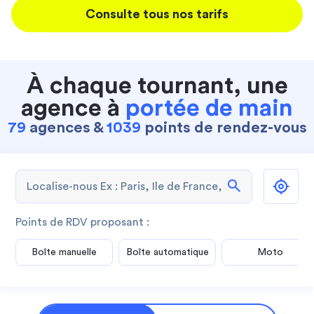
Consulte tous nos tarifs
À chaque tournant, une
agence à
portée de main
79
agences &
1039
points de rendez-vous
search
Points de RDV proposant :
Boîte manuelle
Boîte automatique
Moto