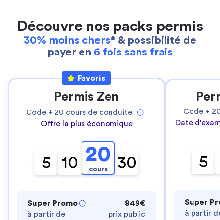
Découvre nos packs permis
30% moins chers
* & possibilité de
payer en
6 fois sans frais
Favoris
Permis Zen
Per
Code +
2
Code +
20
cours de conduite
Date d'exam
Offre la plus économique
20
5
5
10
30
cours
Super P
Super Promo
849€
à partir d
à partir de
prix public