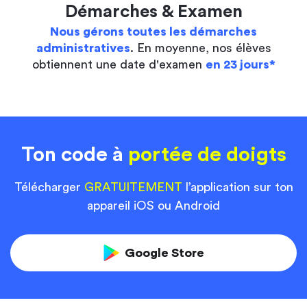
Démarches & Examen
Nous gérons toutes les démarches
administratives
. En moyenne, nos élèves
obtiennent une date d'examen
en 23 jours*
Ton code à
portée de doigts
Télécharger
GRATUITEMENT
l’application sur ton
appareil iOS ou Android
Google Store