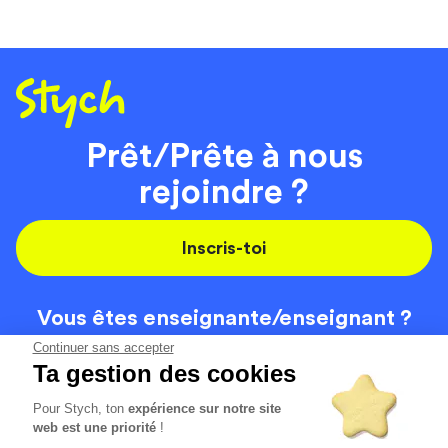
Prêt/Prête à nous
rejoindre ?
Inscris-toi
Vous êtes enseignante/
enseignant ?
On recrute
Continuer sans accepter
Ta gestion des cookies
Pour Stych, ton
expérience sur notre site
Code de la route
Contact
web est une priorité
!
Permis de conduire
Recrutement