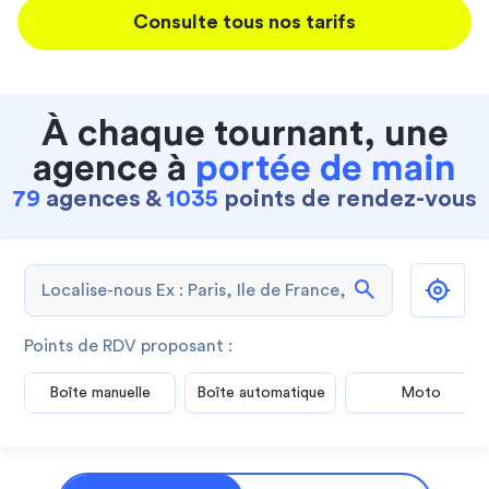
Consulte tous nos tarifs
À chaque tournant, une
agence à
portée de main
79
agences &
1035
points de rendez-vous
search
Points de RDV proposant :
Boîte manuelle
Boîte automatique
Moto