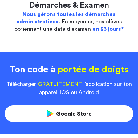
Démarches & Examen
Nous gérons toutes les démarches
administratives
. En moyenne, nos élèves
obtiennent une date d'examen
en 23 jours*
Ton code à
portée de doigts
Télécharger
GRATUITEMENT
l’application sur ton
appareil iOS ou Android
Google Store