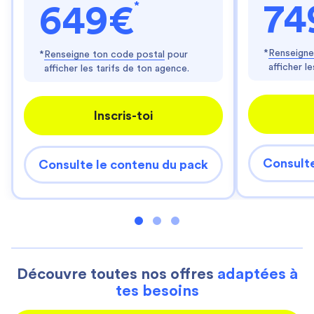
*
74
649€
*
Renseigne
*
Renseigne ton code postal
pour
afficher l
afficher les tarifs de ton agence.
Inscris-toi
Consulte
Consulte le contenu du pack
Découvre toutes nos offres
adaptées à
tes besoins