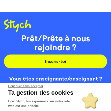
Prêt/Prête à nous
rejoindre ?
Inscris-toi
Vous êtes enseignante/
enseignant ?
On recrute
Continuer sans accepter
Ta gestion des cookies
Pour Stych, ton
expérience sur notre site
Code de la route
Contact
web est une priorité
!
Permis de conduire
Recrutement