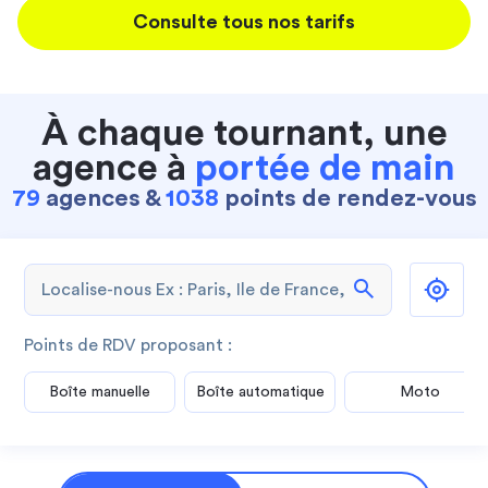
Consulte tous nos tarifs
À chaque tournant, une
agence à
portée de main
79
agences &
1038
points de rendez-vous
search
Points de RDV proposant :
Boîte manuelle
Boîte automatique
Moto