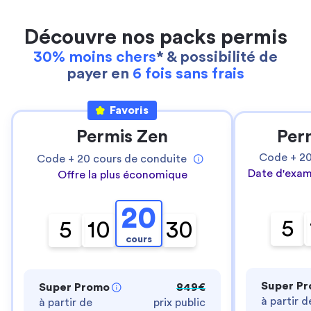
Découvre nos packs permis
30% moins chers
* & possibilité de
payer en
6 fois sans frais
Favoris
Permis Zen
Per
Code +
2
Code +
20
cours de conduite
Date d'exam
Offre la plus économique
20
5
5
10
30
cours
Super P
Super Promo
849€
à partir d
à partir de
prix public