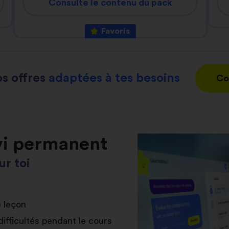
Consulte le contenu du pack
Favoris
s offres
adaptées à tes besoins
Co
vi permanent
r toi
e leçon
difficultés pendant le cours