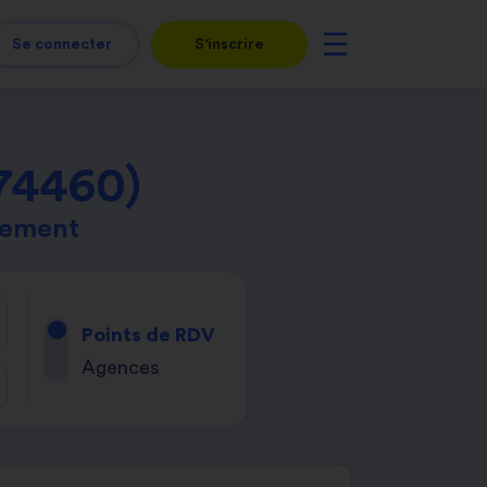
Se connecter
S'inscrire
74460)
tement
Points de RDV
Agences