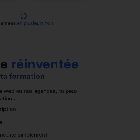
savings
iement
en plusieurs fois
le
réinventée
s ta formation
ite web ou nos agences, tu peux
ation :
ription
e
conduite simplement