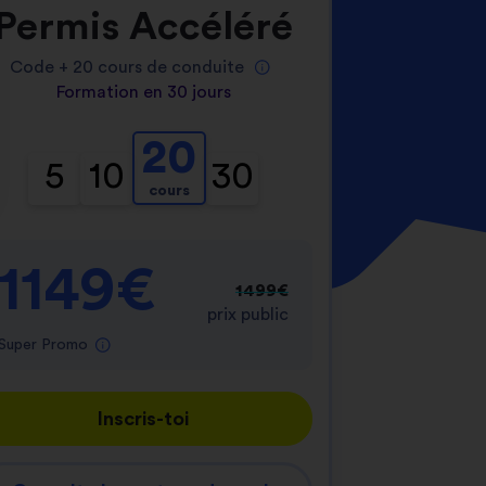
Permis Accéléré
Code +
20
cours de conduite
Formation en 30 jours
20
5
10
30
cours
nnalisez vos Options
er vos paramètres de confidentialité, en garantis
1149€
1499€
prix public
Super Promo
Inscris-toi