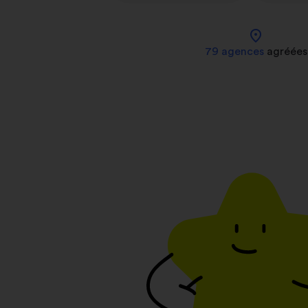
location_on
79 agences
agréées