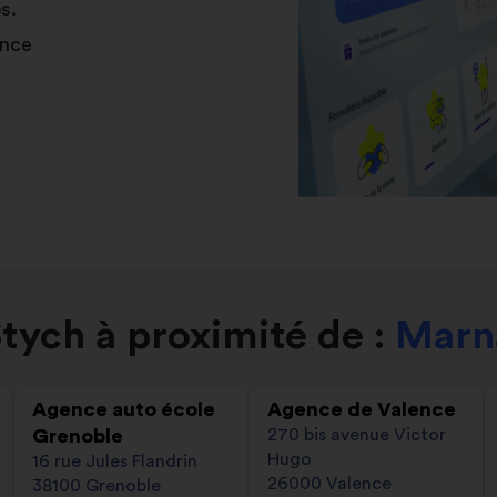
s.
ance
tych à proximité de :
Marn
Agence auto école
Agence de Valence
Grenoble
270 bis avenue Victor
Hugo
16 rue Jules Flandrin
26000 Valence
38100 Grenoble