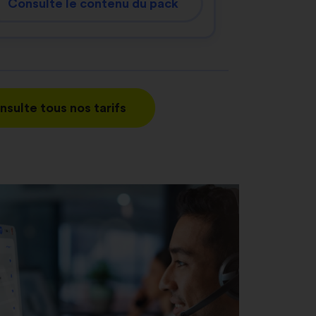
Consulte le contenu du pack
nsulte tous nos tarifs