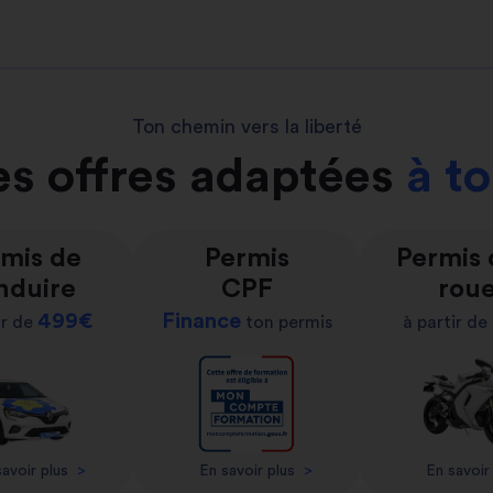
Ton chemin vers la liberté
s offres adaptées
à t
mis de
Permis
Permis
nduire
CPF
rou
499€
Finance
ir de
ton permis
à partir de
avoir plus
>
En savoir plus
>
En savoir