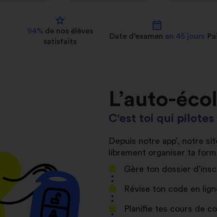
star
calendar_month
94%
de nos
élèves
Date d’examen
en 45 jours
Pa
satisfaits
L’auto-éco
C'est toi qui pilote
Depuis notre app’, notre s
librement organiser ta form
Gère ton dossier d’insc
Révise ton code en lign
Planifie tes cours de 