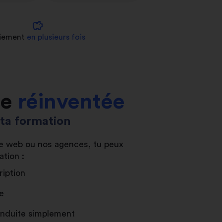
savings
iement
en plusieurs fois
le
réinventée
s ta formation
ite web ou nos agences, tu peux
ation :
ription
e
conduite simplement