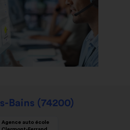
s-Bains (74200)
Agence auto école
Clermont-Ferrand