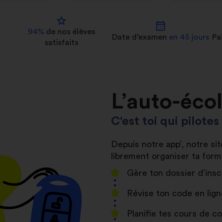
star
calendar_month
94%
de nos
élèves
Date d’examen
en 45 jours
Pa
satisfaits
L’auto-éco
C'est toi qui pilote
Depuis notre app’, notre s
librement organiser ta form
Gère ton dossier d’insc
Révise ton code en lign
Planifie tes cours de 