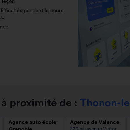
e leçon
difficultés pendant le cours
s.
ance
à proximité de :
Thonon-le
Agence auto école
Agence de Valence
Grenoble
270 bis avenue Victor