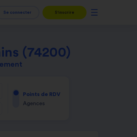
Se connecter
S'inscrire
ins (74200)
tement
Points de RDV
Agences