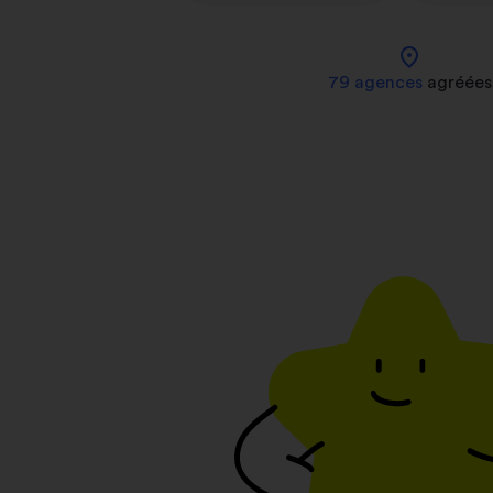
location_on
79 agences
agréées