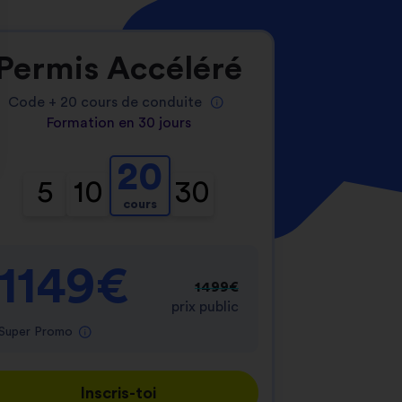
Permis Accéléré
Code +
20
cours de conduite
Formation en 30 jours
20
nnalisez vos Options
5
10
30
cours
er vos paramètres de confidentialité, en garantis
1149€
1499€
prix public
Super Promo
Inscris-toi