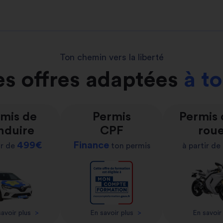
Ton chemin vers la liberté
s offres adaptées
à t
mis de
Permis
Permis
nduire
CPF
rou
499€
Finance
ir de
ton permis
à partir de
avoir plus
>
En savoir plus
>
En savoir