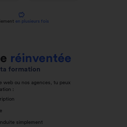
savings
iement
en plusieurs fois
le
réinventée
s ta formation
ite web ou nos agences, tu peux
ation :
ription
e
conduite simplement