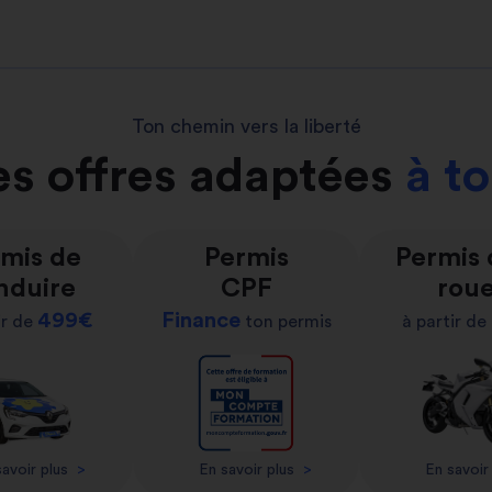
Ton chemin vers la liberté
s offres adaptées
à t
mis de
Permis
Permis
nduire
CPF
rou
499€
Finance
ir de
ton permis
à partir de
avoir plus
>
En savoir plus
>
En savoir