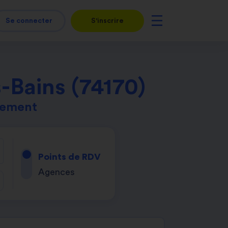
Se connecter
S'inscrire
-Bains (74170)
tement
Points de RDV
Agences