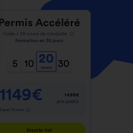
Permis Accéléré
Code +
20
cours de conduite
Formation en 30 jours
20
nnalisez vos Options
5
10
30
cours
er vos paramètres de confidentialité, en garantis
1149€
1499€
prix public
Super Promo
Inscris-toi