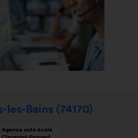
-les-Bains (74170)
Agence auto école
Clermont-Ferrand