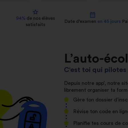
star
calendar_month
94%
de nos
élèves
Date d’examen
en 45 jours
Pa
satisfaits
L’auto-éco
C'est toi qui pilote
Depuis notre app’, notre s
librement organiser ta form
Gère ton dossier d’insc
Révise ton code en lign
Planifie tes cours de 