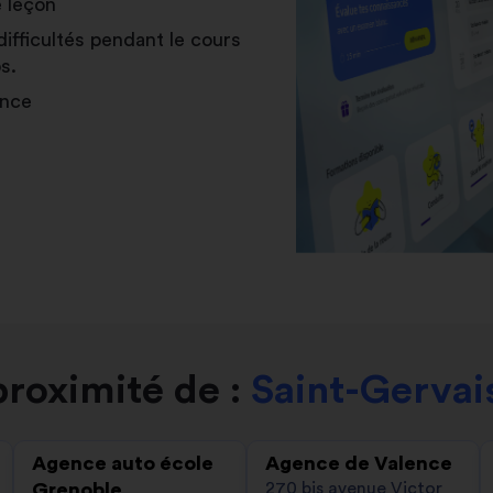
e leçon
difficultés pendant le cours
s.
ance
roximité de :
Saint-Gervais
Agence auto école
Agence de Valence
Grenoble
270 bis avenue Victor