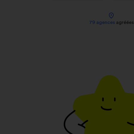
location_on
79 agences
agréées