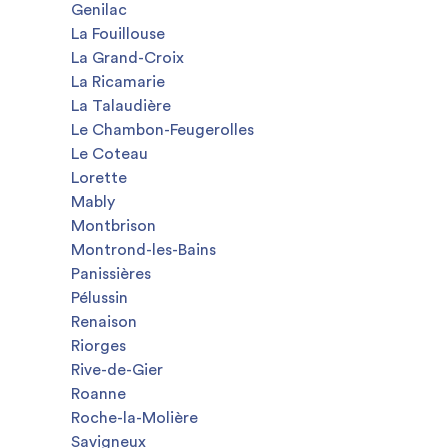
Genilac
La Fouillouse
La Grand-Croix
La Ricamarie
La Talaudière
Le Chambon-Feugerolles
Le Coteau
Lorette
Mably
Montbrison
Montrond-les-Bains
Panissières
Pélussin
Renaison
Riorges
Rive-de-Gier
Roanne
Roche-la-Molière
Savigneux