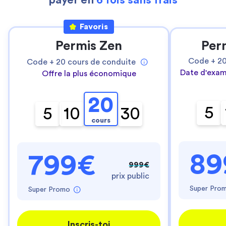
payer en
6 fois sans frais
Favoris
Permis Zen
Per
Code +
2
Code +
20
cours de conduite
Date d'exam
Offre la plus économique
20
5
5
10
30
cours
89
799€
999€
prix public
Super Pro
Super Promo
Inscris-toi