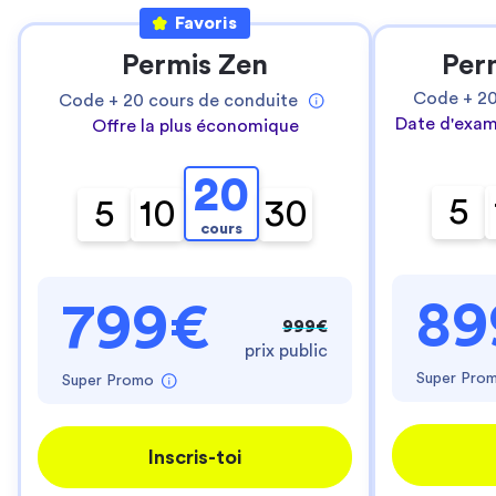
Favoris
Permis Zen
Per
Code +
2
Code +
20
cours de conduite
Date d'exam
Offre la plus économique
20
5
5
10
30
cours
89
799€
999€
prix public
Super Pro
Super Promo
Inscris-toi