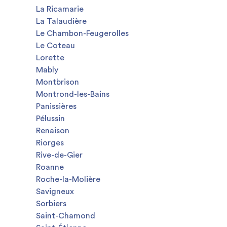
La Ricamarie
La Talaudière
Le Chambon-Feugerolles
Le Coteau
Lorette
Mably
Montbrison
Montrond-les-Bains
Panissières
Pélussin
Renaison
Riorges
Rive-de-Gier
Roanne
Roche-la-Molière
Savigneux
Sorbiers
Saint-Chamond