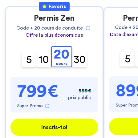
Favoris
Permis Zen
Per
Code +
2
Code +
20
cours de conduite
Date d'exam
Offre la plus économique
20
5
5
10
30
cours
89
799€
999€
prix public
Super Pro
Super Promo
Inscris-toi