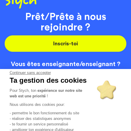
Prêt/Prête à nous
rejoindre ?
Inscris-toi
Vous êtes enseignante/
enseignant ?
On recrute
Continuer sans accepter
Ta gestion des cookies
Pour Stych, ton
expérience sur notre site
Code de la route
Contact
web est une priorité
!
Permis de conduire
Recrutement
Nous utilisons des cookies pour:
Permis CPF
CGV
- permettre le bon fonctionnement du site
Localisation
Mentions légales
- réaliser des statistiques anonymes
- te fournir un service personnalisé
- améliorer ton expérience d'utilisateur