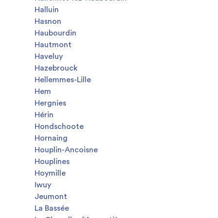
Halluin
Hasnon
Haubourdin
Hautmont
Haveluy
Hazebrouck
Hellemmes-Lille
Hem
Hergnies
Hérin
Hondschoote
Hornaing
Houplin-Ancoisne
Houplines
Hoymille
Iwuy
Jeumont
La Bassée