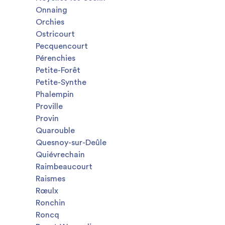
Onnaing
Orchies
Ostricourt
Pecquencourt
Pérenchies
Petite-Forêt
Petite-Synthe
Phalempin
Proville
Provin
Quarouble
Quesnoy-sur-Deûle
Quiévrechain
Raimbeaucourt
Raismes
Rœulx
Ronchin
Roncq