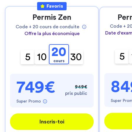
Favoris
Permis Zen
Per
Code +
2
Code +
20
cours de conduite
Date d'exam
Offre la plus économique
20
5
5
10
30
cours
84
749€
949€
prix public
Super Pro
Super Promo
Inscris-toi