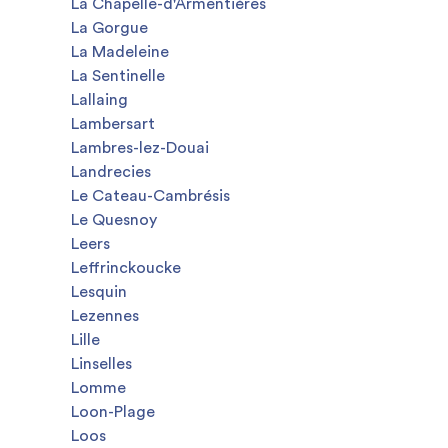
La Chapelle-d'Armentières
La Gorgue
La Madeleine
La Sentinelle
Lallaing
Lambersart
Lambres-lez-Douai
Landrecies
Le Cateau-Cambrésis
Le Quesnoy
Leers
Leffrinckoucke
Lesquin
Lezennes
Lille
Linselles
Lomme
Loon-Plage
Loos