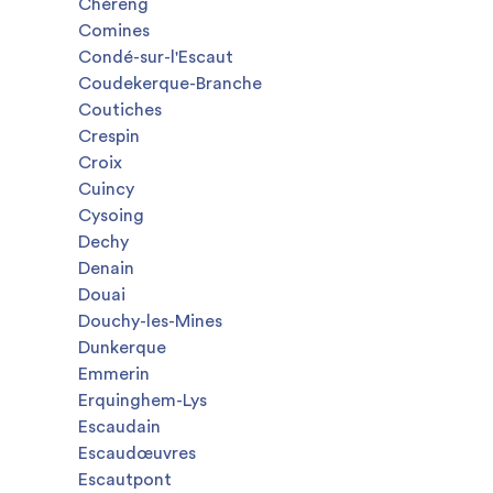
Chéreng
Comines
Condé-sur-l'Escaut
Coudekerque-Branche
Coutiches
Crespin
Croix
Cuincy
Cysoing
Dechy
Denain
Douai
Douchy-les-Mines
Dunkerque
Emmerin
Erquinghem-Lys
Escaudain
Escaudœuvres
Escautpont