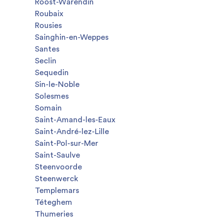
Roost-Warendin
Roubaix
Rousies
Sainghin-en-Weppes
Santes
Seclin
Sequedin
Sin-le-Noble
Solesmes
Somain
Saint-Amand-les-Eaux
Saint-André-lez-Lille
Saint-Pol-sur-Mer
Saint-Saulve
Steenvoorde
Steenwerck
Templemars
Téteghem
Thumeries