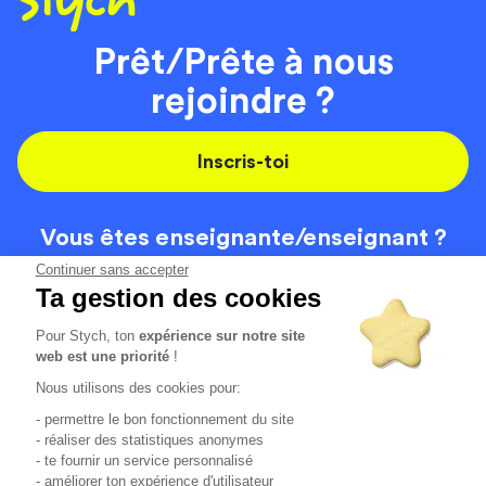
Prêt/Prête à nous
rejoindre ?
Inscris-toi
Vous êtes enseignante/
enseignant ?
On recrute
Continuer sans accepter
Ta gestion des cookies
Pour Stych, ton
expérience sur notre site
Code de la route
Contact
web est une priorité
!
Permis de conduire
Recrutement
Nous utilisons des cookies pour:
Permis CPF
CGV
- permettre le bon fonctionnement du site
Localisation
Mentions légales
- réaliser des statistiques anonymes
- te fournir un service personnalisé
- améliorer ton expérience d'utilisateur