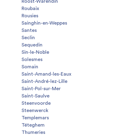
Roost-Warendin
Roubaix
Rousies
Sainghin-en-Weppes
Santes
Seclin
Sequedin
Sin-le-Noble
Solesmes
Somain
Saint-Amand-les-Eaux
Saint-André-lez-Lille
Saint-Pol-sur-Mer
Saint-Saulve
Steenvoorde
Steenwerck
Templemars
Téteghem
Thumeries