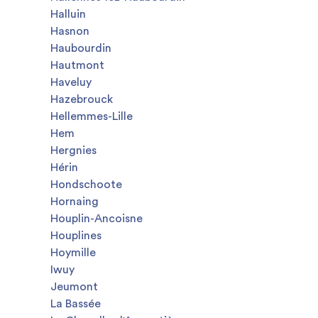
Halluin
Hasnon
Haubourdin
Hautmont
Haveluy
Hazebrouck
Hellemmes-Lille
Hem
Hergnies
Hérin
Hondschoote
Hornaing
Houplin-Ancoisne
Houplines
Hoymille
Iwuy
Jeumont
La Bassée