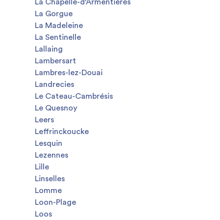
La Chapelle-d'Armentières
La Gorgue
La Madeleine
La Sentinelle
Lallaing
Lambersart
Lambres-lez-Douai
Landrecies
Le Cateau-Cambrésis
Le Quesnoy
Leers
Leffrinckoucke
Lesquin
Lezennes
Lille
Linselles
Lomme
Loon-Plage
Loos