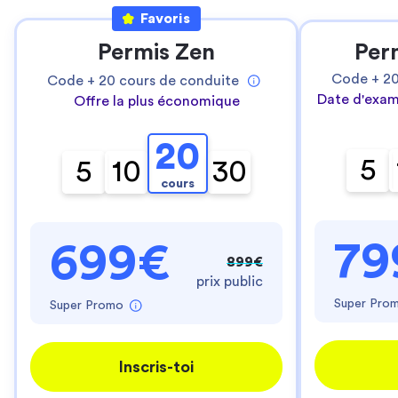
Favoris
Permis Zen
Per
Code +
2
Code +
20
cours de conduite
Date d'exam
Offre la plus économique
20
5
5
10
30
cours
79
699€
899€
prix public
Super Pro
Super Promo
Inscris-toi