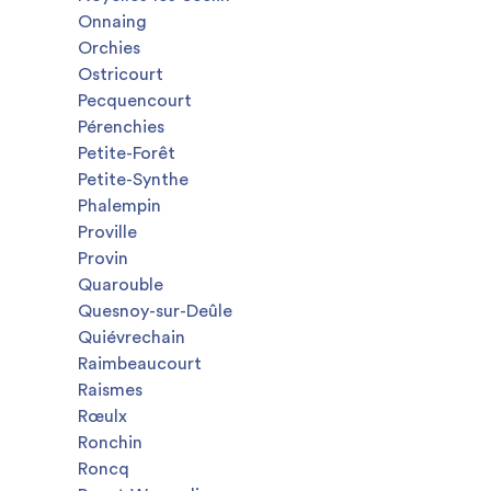
Onnaing
Orchies
Ostricourt
Pecquencourt
Pérenchies
Petite-Forêt
Petite-Synthe
Phalempin
Proville
Provin
Quarouble
Quesnoy-sur-Deûle
Quiévrechain
Raimbeaucourt
Raismes
Rœulx
Ronchin
Roncq