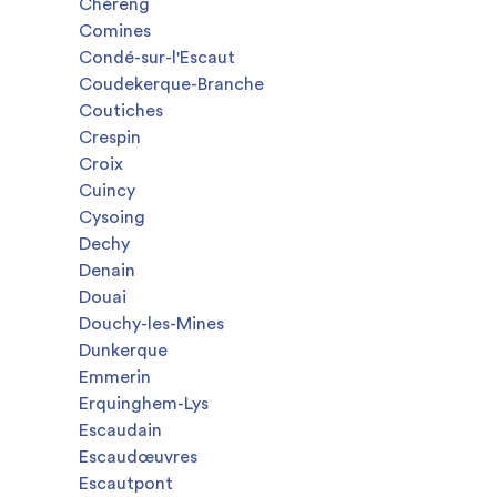
Chéreng
Comines
Condé-sur-l'Escaut
Coudekerque-Branche
Coutiches
Crespin
Croix
Cuincy
Cysoing
Dechy
Denain
Douai
Douchy-les-Mines
Dunkerque
Emmerin
Erquinghem-Lys
Escaudain
Escaudœuvres
Escautpont