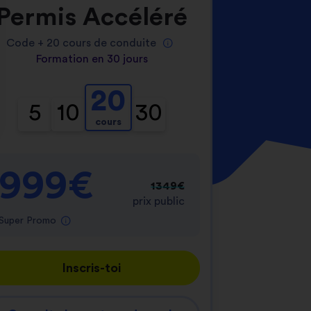
Permis Accéléré
Code +
20
cours de conduite
Formation en 30 jours
20
5
10
30
cours
nnalisez vos Options
er vos paramètres de confidentialité, en garantis
999€
1349€
prix public
Super Promo
Inscris-toi