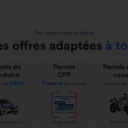
Ton chemin vers la liberté
s offres adaptées
à t
mis de
Permis
Permis
nduire
CPF
rou
499€
Finance
ir de
ton permis
à partir de
avoir plus
>
En savoir plus
>
En savoir