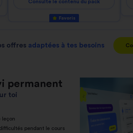
Consulte le contenu du pack
Favoris
s offres
adaptées à tes besoins
Co
vi permanent
r toi
e leçon
difficultés pendant le cours