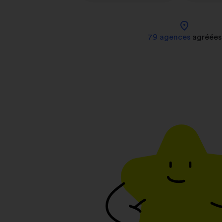
location_on
79 agences
agréées