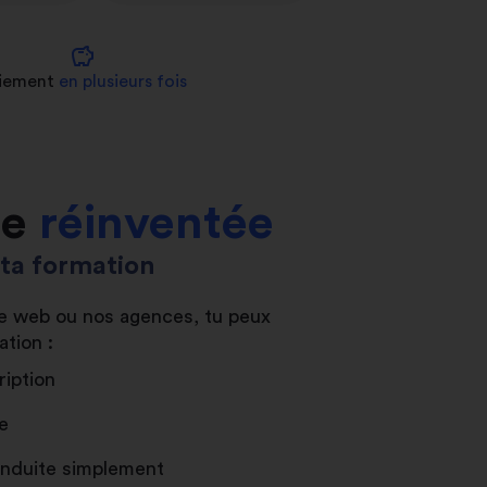
savings
iement
en plusieurs fois
le
réinventée
s ta formation
ite web ou nos agences, tu peux
ation :
ription
e
conduite simplement