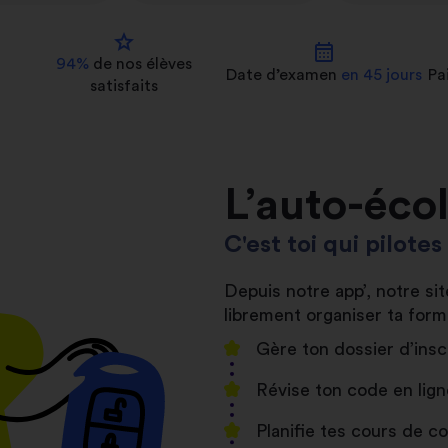
star
calendar_month
94%
de nos
élèves
Date d’examen
en 45 jours
Pa
satisfaits
L’auto-éco
C'est toi qui pilote
Depuis notre app’, notre s
librement organiser ta form
Gère ton dossier d’insc
Révise ton code en lign
Planifie tes cours de 