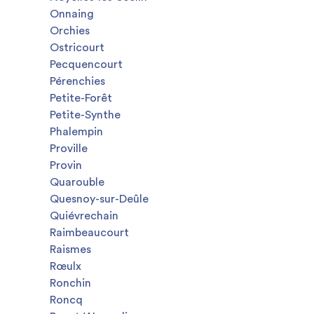
Onnaing
Orchies
Ostricourt
Pecquencourt
Pérenchies
Petite-Forêt
Petite-Synthe
Phalempin
Proville
Provin
Quarouble
Quesnoy-sur-Deûle
Quiévrechain
Raimbeaucourt
Raismes
Rœulx
Ronchin
Roncq