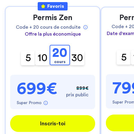
Favoris
Permis Zen
Per
Code +
2
Code +
20
cours de conduite
Date d'exam
Offre la plus économique
20
5
5
10
30
cours
79
699€
899€
prix public
Super Pro
Super Promo
Inscris-toi