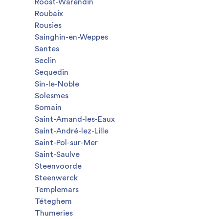
Roost-Warendin
Roubaix
Rousies
Sainghin-en-Weppes
Santes
Seclin
Sequedin
Sin-le-Noble
Solesmes
Somain
Saint-Amand-les-Eaux
Saint-André-lez-Lille
Saint-Pol-sur-Mer
Saint-Saulve
Steenvoorde
Steenwerck
Templemars
Téteghem
Thumeries