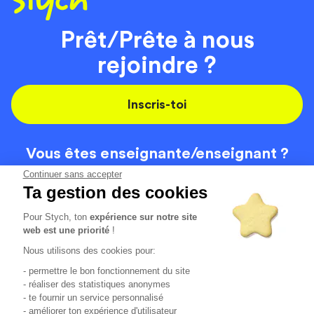
Prêt/Prête à nous
rejoindre ?
Inscris-toi
Vous êtes enseignante/
enseignant ?
On recrute
Continuer sans accepter
Ta gestion des cookies
Pour Stych, ton
expérience sur notre site
Code de la route
Contact
web est une priorité
!
Permis de conduire
Recrutement
Nous utilisons des cookies pour:
Permis CPF
CGV
- permettre le bon fonctionnement du site
Localisation
Mentions légales
- réaliser des statistiques anonymes
- te fournir un service personnalisé
- améliorer ton expérience d'utilisateur