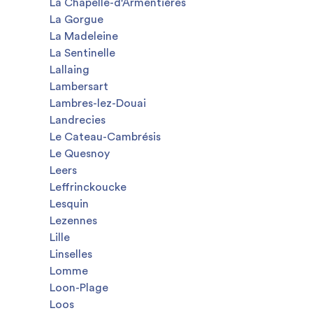
La Chapelle-d'Armentières
La Gorgue
La Madeleine
La Sentinelle
Lallaing
Lambersart
Lambres-lez-Douai
Landrecies
Le Cateau-Cambrésis
Le Quesnoy
Leers
Leffrinckoucke
Lesquin
Lezennes
Lille
Linselles
Lomme
Loon-Plage
Loos