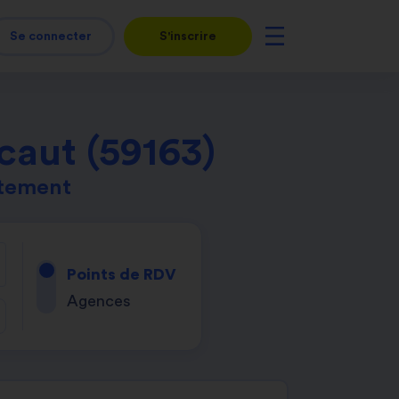
Se connecter
S'inscrire
caut (59163)
rtement
Points de RDV
Agences