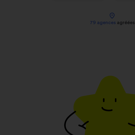
location_on
79 agences
agréées