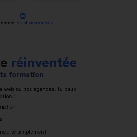
savings
iement
en plusieurs fois
le
réinventée
s ta formation
ite web ou nos agences, tu peux
ation :
ription
e
conduite simplement