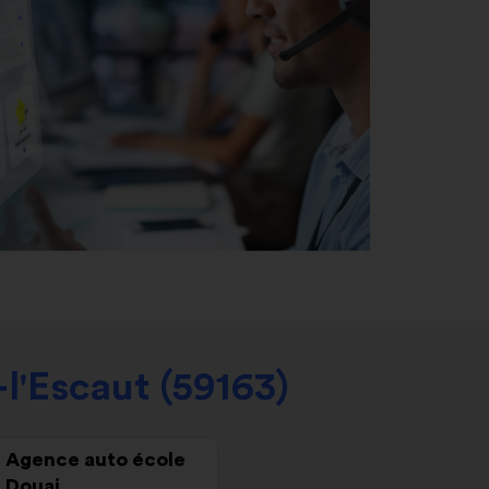
l'Escaut (59163)
Agence auto école
Douai