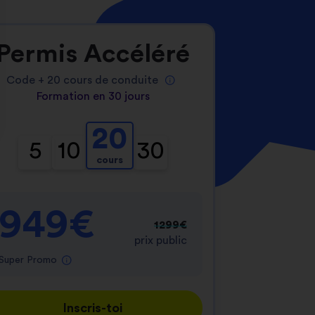
Permis Accéléré
Code +
20
cours de conduite
Formation en 30 jours
20
nnalisez vos Options
5
10
30
cours
er vos paramètres de confidentialité, en garantis
949€
1299€
prix public
Super Promo
Inscris-toi