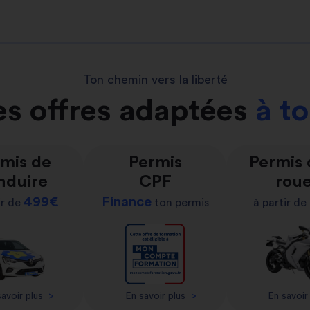
Ton chemin vers la liberté
s offres adaptées
à t
mis de
Permis
Permis
nduire
CPF
rou
499€
Finance
ir de
ton permis
à partir de
avoir plus
>
En savoir plus
>
En savoir