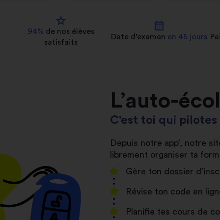
star
calendar_month
94%
de nos
élèves
Date d’examen
en 45 jours
Pa
satisfaits
L’auto-éco
C'est toi qui pilote
Depuis notre app’, notre s
librement organiser ta form
Gère ton dossier d’insc
Révise ton code en lign
Planifie tes cours de 