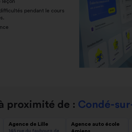
e leçon
difficultés pendant le cours
s.
ance
 proximité de :
Condé-sur-
Agence de Lille
Agence auto école
145 rue du faubourg de
Amiens